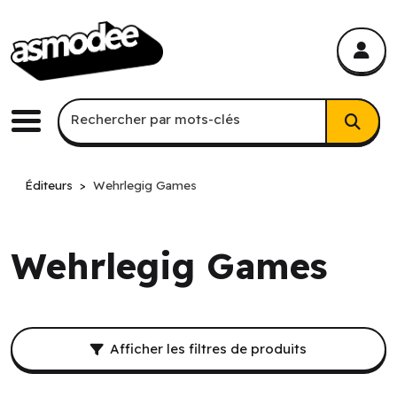
asmodee Canada
asmodee Canada
Recherche par mots-clés
Rechercher par mots-clés
Menu
Éditeurs
Wehrlegig Games
Wehrlegig Games
Filtres et résultat de recherche.
Afficher les filtres de produits