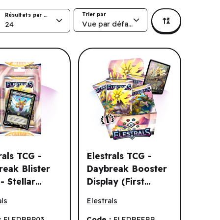
Trier par
Résultats par page
Vue par défaut
24
rals TCG -
Elestrals TCG -
eak Blister
Daybreak Booster
- Stellar
Display (First
n) (3pk) (EN)
 Stellar Solbelle (First Edition) (3pk) (EN)
als TCG - Daybreak Blister Pack - Stellar Lumaroo (First Edition
Elestrals TCG - Daybreak Booster Displ
oo (First
Edition) (36 un.)
als
Elestrals
on) (3pk) (EN)
(EN)
:
ELEDBBP03
Code :
ELEDBFEBB