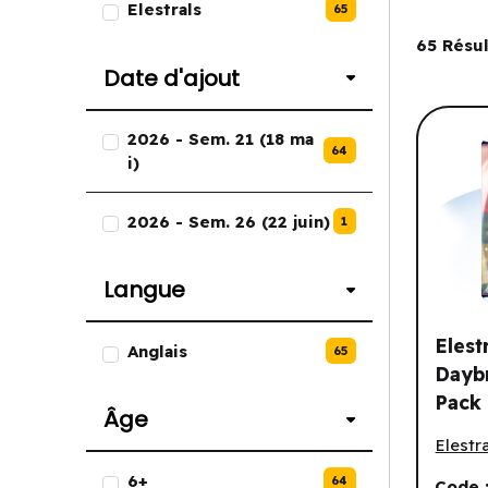
Elestrals
65
Filtre
65
Résul
Date d'ajout
Liste des options de Date d'ajou
2026 - Sem. 21 (18 ma
64
i)
2026 - Sem. 26 (22 juin)
1
Langue
Liste des options de Langue.
Elest
Anglais
65
Daybr
Pack 
Âge
Elestra
Lumin
Elestra
Editi
Liste des options de Âge.
6+
64
Code 