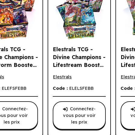
rals TCG -
Elestrals TCG -
Elest
e Champions -
Divine Champions -
Divi
torm Booster
Lifestream Booster
Life
als TCG - Divine Champions - Firestorm Booster Display (36 un
Elestrals TCG - Divine Champions - Li
Elestr
ay (36 un.)
Display (24 un.)
Blist
ls
Elestrals
Elestr
(EN)
Stell
(3pk)
:
ELEFSFEBB
Code :
ELELSFEBB
Code 
Connectez-
Connectez-
us pour voir
vous pour voir
v
les prix
les prix