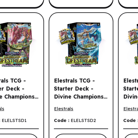
rals TCG -
Elestrals TCG -
Elest
er Deck -
Starter Deck -
Start
e Champions -
Divine Champions -
Divi
als TCG - Starter Deck - Divine Champions - Lifestream - Dion
Elestrals TCG - Starter Deck - Divine
Elestr
tream -
Lifestream -
Lifes
ls
Elestrals
Elestr
ysus (EN)
Aphrodite (EN)
Khio
:
ELELSTSD1
Code :
ELELSTSD2
Code 