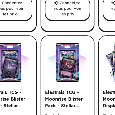
Connectez-
Connectez-
us pour voir
vous pour voir
v
les prix
les prix
rals TCG -
Elestrals TCG -
Elest
ise Blister
Moonrise Blister
Moon
- Stellar
Pack - Stellar
Displ
ls TCG - Moonrise Blister Pack - Stellar Owlune (First Edition) 
Elestrals TCG - Moonrise Blister Pack -
Elestr
e (First
Komalice (First
Editi