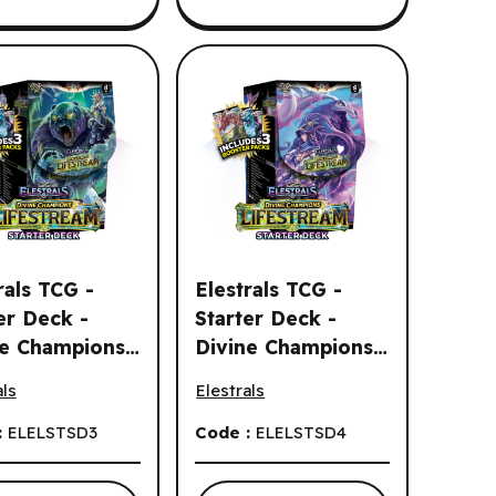
rals TCG -
Elestrals TCG -
er Deck -
Starter Deck -
ne Champions -
Divine Champions -
ysus (EN)
 Champions - Lifestream - Aphrodite (EN)
als TCG - Starter Deck - Divine Champions - Lifestream - Khio
Elestrals TCG - Starter Deck - Divine
tream -
Lifestream -
als
Elestrals
ne (EN)
Artemis (EN)
:
ELELSTSD3
Code :
ELELSTSD4