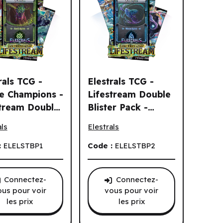
rals TCG -
Elestrals TCG -
ne Champions -
Lifestream Double
stream Double
Blister Pack -
.) (EN)
festream Booster Display (24 un.) (EN)
als TCG - Divine Champions - Lifestream Double Blister Pack - S
Elestrals TCG - Lifestream Double Blis
er Pack -
Stellar Stellar
als
Elestrals
ar Teratlas
Leviaphin (3pk)
 (EN)
(EN)
:
ELELSTBP1
Code :
ELELSTBP2
Connectez-
Connectez-
ous pour voir
vous pour voir
les prix
les prix