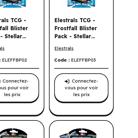
rals TCG -
Elestrals TCG -
fall Blister
Frostfall Blister
- Stellar
Pack - Stellar
 Stellar Flurrmine (First Edition) (3pk) (EN)
ls TCG - Frostfall Blister Pack - Stellar Frigicub (First Edition)
Elestrals TCG - Frostfall Blister Pack -
cub (First
Platypulse (First
als
Elestrals
on) (3pk) (EN)
Edition) (3pk) (EN)
:
ELEFFBP02
Code :
ELEFFBP03
Connectez-
Connectez-
ous pour voir
vous pour voir
les prix
les prix