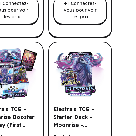
Connectez-
Connectez-
ous pour voir
vous pour voir
les prix
les prix
rals TCG -
Elestrals TCG -
rise Booster
Starter Deck -
ay (First
Moonrise -
(3pk) (EN)
 Stellar Komalice (First Edition) (3pk) (EN)
als TCG - Moonrise Booster Display (First Edition) (36 un.) (EN)
Elestrals TCG - Starter Deck - Moonri
on) (36 un.)
Posthumoose