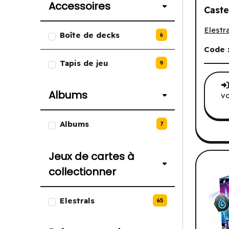
Accessoires
Caste
Eletra
Jul 3
Liste des options de Accessoire
Elestra
Boîte de decks
6
Code 
Tapis de jeu
9
Albums
vo
Liste des options de Albums.
Albums
7
Jeux de cartes à
collectionner
Liste des options de Jeux de car
Elestrals
65