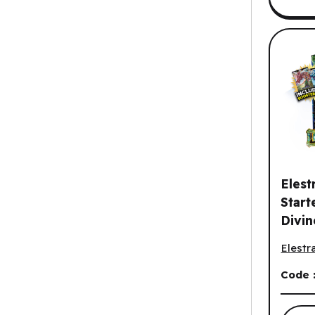
Elest
Start
Divin
Elestr
Lifes
Elestra
Dion
Code 