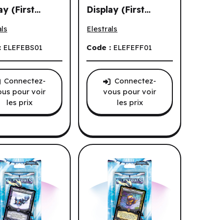
ay (First
Display (First
 Stellar Nectar of the Gods (First Edition) (3pk) (EN)
ls TCG - Base Set Booster Display (First Edition) (36 un.) (EN)
Elestrals TCG - Frostfall Booster Displ
on) (36 un.)
Edition) (36 un.)
als
Elestrals
(EN)
:
ELEFEBS01
Code :
ELEFEFF01
Connectez-
Connectez-
ous pour voir
vous pour voir
les prix
les prix