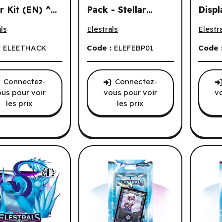
r Kit (EN) ^
Pack - Stellar
Displ
ls TCG - Ethereal: Ascended Caster Kit (EN) ^ Jul 31 2026
Elestrals TCG - Base Set Blister Pack -
Elestra
1 2026
Nectar of the Gods
Editi
s.
ls
Elestrals
Elestr
(First Edition)
(EN)
(3pk) (EN)
:
ELEETHACK
Code :
ELEFEBP01
Code 
Connectez-
Connectez-
us pour voir
vous pour voir
v
les prix
les prix
tes à collectionner.