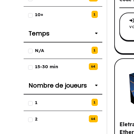
10+
1
vo
Temps
Liste des options de Temps.
N/A
1
15-30 min
64
Nombre de joueurs
Liste des options de Nombre de
1
1
2
64
Eletr
Ether