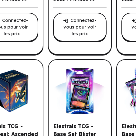
Connectez-
Connectez-
us pour voir
vous pour voir
v
les prix
les prix
 joueurs.
als TCG -
Elestrals TCG -
Elest
eal: Ascended
Base Set Blister
Base