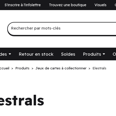
S'inscrire à l'infolettre
Trouvez une boutique
Visuels
a
Recherche par mots-clés
Rechercher par mots-clés
des
Retour en stock
Soldes
Produits
O
ccueil
Produits
Jeux de cartes à collectionner
Elestrals
té.
estrals