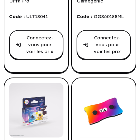
of Strixhaven:
Ultra Pro
Gamegenic
Moment of
Code :
ULT18041
Code :
GGS60188ML
Reckoning (ML)
Connectez-
Connectez-
vous pour
vous pour
voir les prix
voir les prix