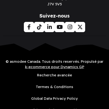
vous pour
voir les prix
voir les prix
Survivez Jusqu'a
The Witcher - Path
l'Aube (FR)
of Destiny: Acrylic
Tokens (EN)
Survivez Jusqu'a l'Aube (FR)
The Witcher - Path of Desti
Flyos Games - North
American Exclusive
Rebel Games