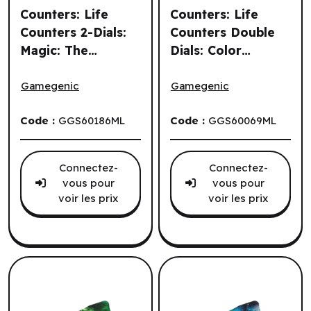
Counters: Life
Counters: Life
Counters 2-Dials:
Counters Double
Magic: The
Dials: Color
Counters: Life Counters 2-Dials: Magic: The Gathering - L
Counters: Life Counters Dou
Gathering -
Gradient (ML)
Lorwyn Eclipsed:
Gamegenic
Gamegenic
Celestial Reunion
Code :
GGS60186ML
Code :
GGS60069ML
Connectez-
Connectez-
vous pour
vous pour
voir les prix
voir les prix