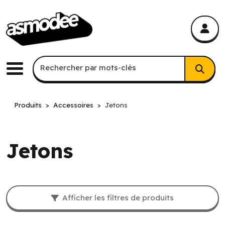
asmodee Canada
asmodee Canada
Recherche par mots-clés
Rechercher par mots-clés
Menu
Produits
Accessoires
Jetons
Jetons
Filtres et résultat de recherche.
Afficher les filtres de produits