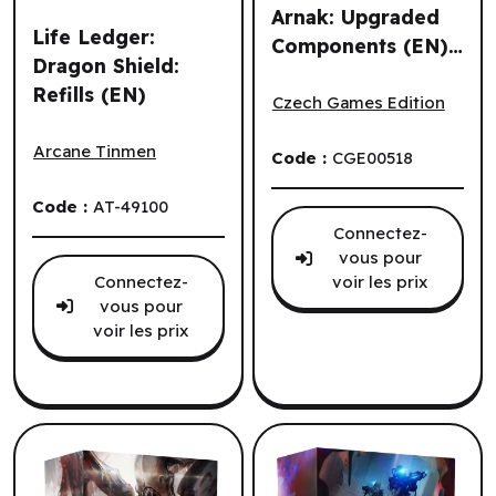
Arnak: Upgraded
Life Ledger:
Components (EN)
Dragon Shield:
Lost Ruins of Arnak: Upgr
^ Q3 2026
Refills (EN)
Czech Games Edition
Life Ledger: Dragon Shield: Refills (EN)
Arcane Tinmen
Code :
CGE00518
Code :
AT-49100
Connectez-
vous pour
Connectez-
voir les prix
vous pour
voir les prix