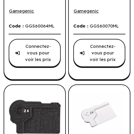
Counters: Life Counters Double Dials: Swamp (ML)
Counters: Life Counters Set 
Gamegenic
Gamegenic
Code :
GGS60064ML
Code :
GGS60070ML
Connectez-
Connectez-
vous pour
vous pour
voir les prix
voir les prix