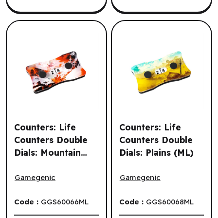
Counters: Life
Counters: Life
Counters Double
Counters Double
Dials: Mountain
Dials: Plains (ML)
Counters: Life Counters Double Dials: Mountain (ML)
Counters: Life Counters Doub
(ML)
Gamegenic
Gamegenic
Code :
GGS60066ML
Code :
GGS60068ML