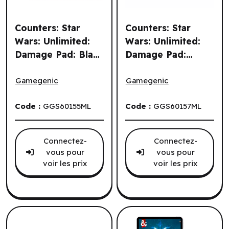
Counters: Star
Counters: Star
Wars: Unlimited:
Wars: Unlimited:
Damage Pad: Black
Damage Pad:
Counters: Star Wars: Unlimited: Damage Pad: Black (ML)
Counters: Star Wars: Unlimi
(ML)
White (ML)
Gamegenic
Gamegenic
Code :
GGS60155ML
Code :
GGS60157ML
Connectez-
Connectez-
vous pour
vous pour
voir les prix
voir les prix