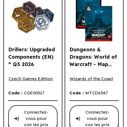
Drillers: Upgraded
Dungeons &
Components (EN)
Dragons: World of
^ Q3 2026
Warcraft - Map
Drillers: Upgraded Components (EN) ^ Q3 2026
Dungeons & Dragons: World 
Pack (EN) ^ Nov
17 2026
Czech Games Edition
Wizards of the Coast
Code :
CGE00517
Code :
WTCD6347
Connectez-
Connectez-
vous pour
vous pour
voir les prix
voir les prix