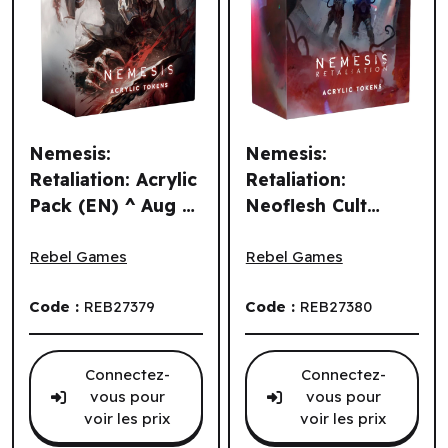
Nemesis:
Nemesis:
Retaliation: Acrylic
Retaliation:
Pack (EN) ^ Aug 14
Neoflesh Cult
Nemesis: Retaliation: Acrylic Pack (EN) ^ Aug 14 2026
Nemesis: Retaliation: Neofle
2026
Acrylic Pack
(Stretch Goals)
Rebel Games
Rebel Games
(EN) ^ Aug 14 2026
Code :
REB27379
Code :
REB27380
Connectez-
Connectez-
vous pour
vous pour
voir les prix
voir les prix