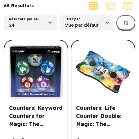
65
Résultats
Résultats par page
Trier par
24
Vue par défaut
Counters: Keyword
Counters: Life
Counters for
Counter Double:
Magic: The
Magic: The
Counters: Keyword Counters for Magic: The Gathering (E
Counters: Life Counter Dou
Gathering (EN)
Gathering-Secrets