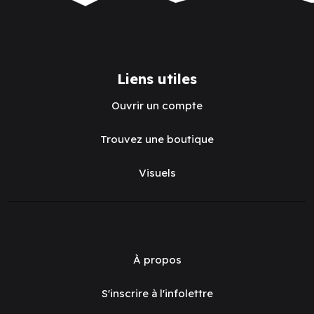
Storage: Game
Storage: Game
Castle: Tube
Castle: Tube
Holder: Black (ML)
Holder: White (ML)
Storage: Game Castle: Tube Holder: Black (ML)
Storage: Game Castle: Tube 
Gamegenic
Gamegenic
Code :
GGS22060ML
Code :
GGS22061ML
Connectez-
Connectez-
vous pour
vous pour
voir les prix
voir les prix