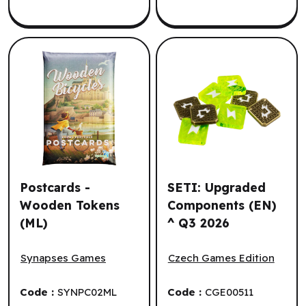
Postcards -
SETI: Upgraded
Wooden Tokens
Components (EN)
(ML)
^ Q3 2026
Postcards - Wooden Tokens (ML)
SETI: Upgraded Component
Synapses Games
Czech Games Edition
Code :
SYNPC02ML
Code :
CGE00511