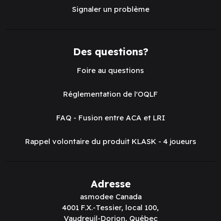
Survive Until
Survive Until
Daylight (EN)
Daylight: Deluxe
Tokens (EN)
Survive Until Daylight (EN)
Survive Until Daylight: Del
Flyos Games - North
Flyos Games - North
American Exclusive
American Exclusive
Code :
FLYOS23SUD-
Code :
FLYOS23SUD-
EN-ADD-BOX-MET
ADD-DELU-SET
Connectez-
Connectez-
vous pour