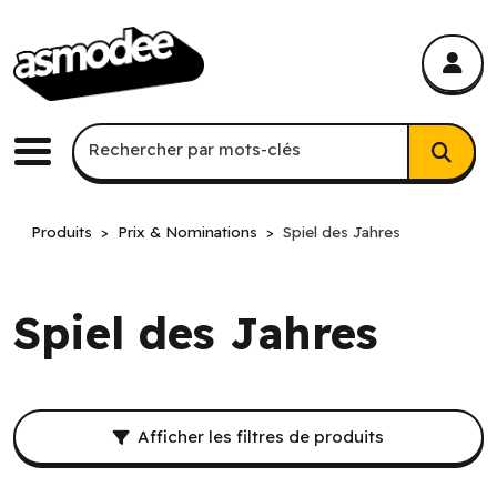
asmodee Canada
asmodee Canada
Recherche par mots-clés
Rechercher par mots-clés
Menu
Produits
Prix & Nominations
Spiel des Jahres
Spiel des Jahres
Filtres et résultat de recherche.
Afficher les filtres de produits