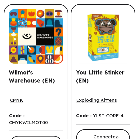
Wilmot's
You Little Stinker
Warehouse (EN)
(EN)
Wilmot's Warehouse (EN)
You Little Stinker (EN)
CMYK
Exploding Kittens
Code :
Code :
YLST-CORE-4
CMYKWILMOT00
Connectez-