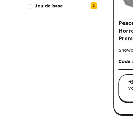
Jeu de base
2
Peac
Horro
Prem
Peacem
Sleev
Snowd
Code 
vo