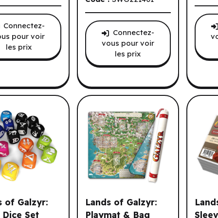
Connectez-
Connectez-
us pour voir
v
vous pour voir
les prix
les prix
 joueurs.
 of Galzyr:
Lands of Galzyr:
Lands
 Dice Set
Playmat & Bag
Sleev