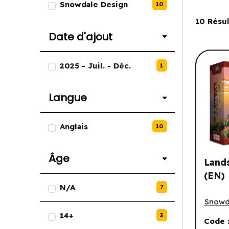
Snowdale Design
10
Filtre
10
Résul
Date d'ajout
Liste des options de Date d'ajou
2025 - Juil. - Déc.
1
Langue
Liste des options de Langue.
Anglais
10
Âge
Lands
(EN)
Liste des options de Âge.
N/A
7
Lands 
Snowd
14+
3
Code 