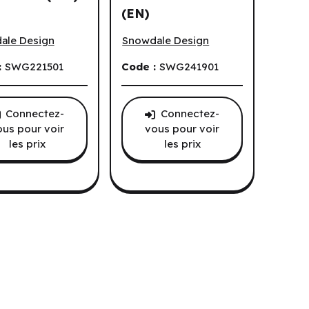
(EN)
of Galzyr: Sleeve Pack (250) (EN)
Peacemakers - Horrors of War (EN)
ale Design
Snowdale Design
:
SWG221501
Code :
SWG241901
Connectez-
Connectez-
ous pour voir
vous pour voir
les prix
les prix