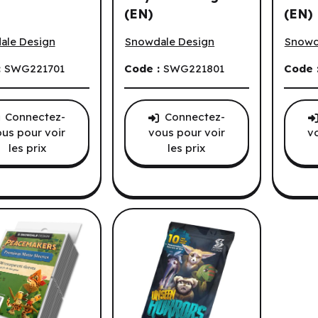
(EN)
(EN)
f Galzyr: Extra Dice Set (EN)
Lands of Galzyr: Playmat & Bag (EN)
Lands 
ale Design
Snowdale Design
Snowd
:
SWG221701
Code :
SWG221801
Code 
s.
Connectez-
Connectez-
us pour voir
vous pour voir
v
les prix
les prix
ndes.
.