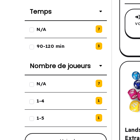
Temps
vo
Liste des options de Temps.
N/A
7
90-120 min
3
Nombre de joueurs
Liste des options de Nombre de
N/A
7
1-4
1
1-5
1
Lands
Extra