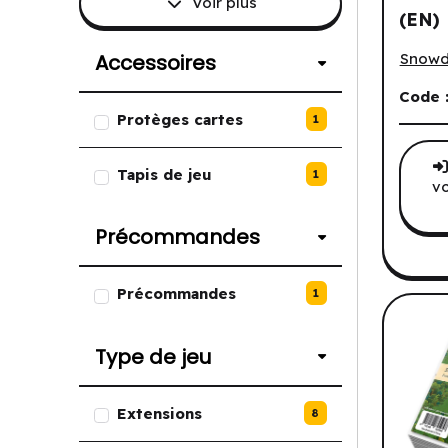
Voir plus
(EN)
Lands o
Accessoires
Snowd
Code 
Liste des options de Accessoire
Protèges cartes
1
Tapis de jeu
1
vo
Précommandes
Liste des options de Précomma
Précommandes
1
Type de jeu
Liste des options de Type de jeu
Extensions
8