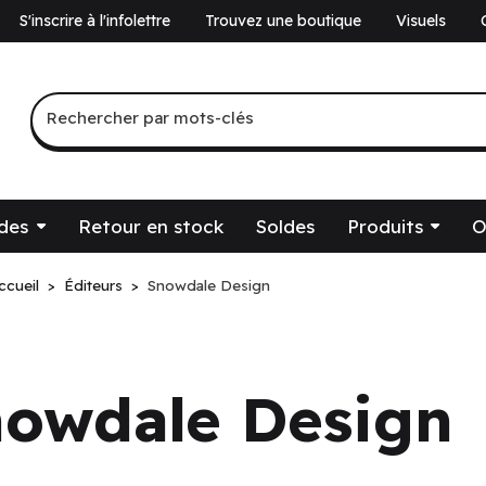
S'inscrire à l'infolettre
Trouvez une boutique
Visuels
a
Recherche par mots-clés
Rechercher par mots-clés
des
Retour en stock
Soldes
Produits
O
ccueil
Éditeurs
Snowdale Design
té.
owdale Design