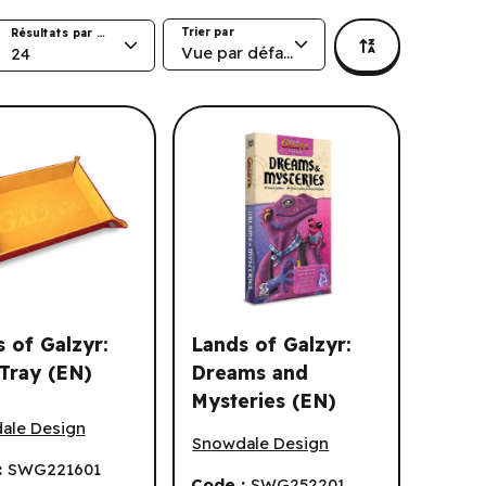
Trier par
Résultats par page
Vue par défaut
24
 of Galzyr:
Lands of Galzyr:
Tray (EN)
Dreams and
Mysteries (EN)
of Galzyr: Dice Tray (EN)
EN)
Lands of Galzyr: Dreams and Mysterie
ale Design
Snowdale Design
:
SWG221601
Code :
SWG252201