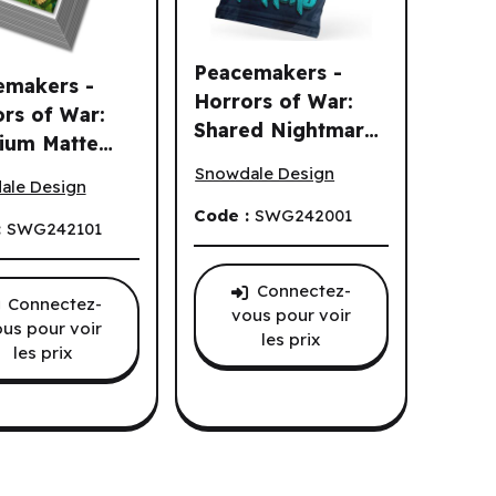
Peacemakers -
emakers -
Horrors of War:
rs of War:
Shared Nightmares
ium Matte
Peacemakers - Horrors of War: Share
Mini Expansion
akers - Horrors of War: Premium Matte Sleeves (330) (EN)
es (330) (EN)
Snowdale Design
(EN)
ale Design
Code :
SWG242001
:
SWG242101
Connectez-
Connectez-
vous pour voir
us pour voir
les prix
les prix