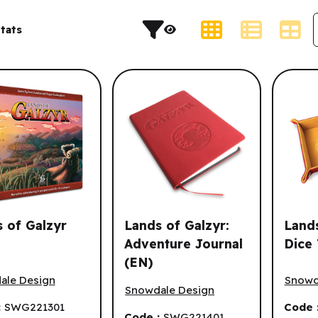
s et résultat de recherche.
Type d'affichage
tats
t.
 of Galzyr
Lands of Galzyr:
Lands
Adventure Journal
Dice 
(EN)
of Galzyr (EN)
Lands 
Lands of Galzyr: Adventure Journal (
ale Design
Snowd
Snowdale Design
:
SWG221301
Code 
Code :
SWG221401