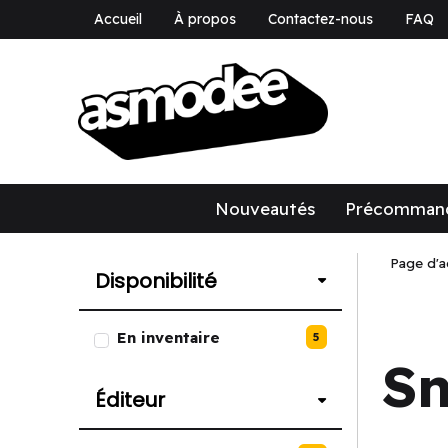
Accueil
À propos
Contactez-nous
FAQ
asmodee Canad
asmodee Canada
Nouveautés
Précomman
Page d'a
Disponibilité
Liste des options de Disponibili
En inventaire
5
Sn
Éditeur
Liste des options de Éditeur.