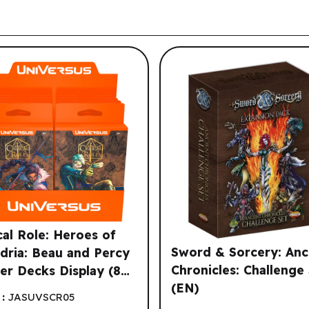
tre historique de navigation.
ical Role: Heroes of
Sword & Sorcery: Anc
dria: Beau and Percy
Chronicles: Challenge
ter Decks Display (8
(EN)
(EN)
:
JASUVSCR05