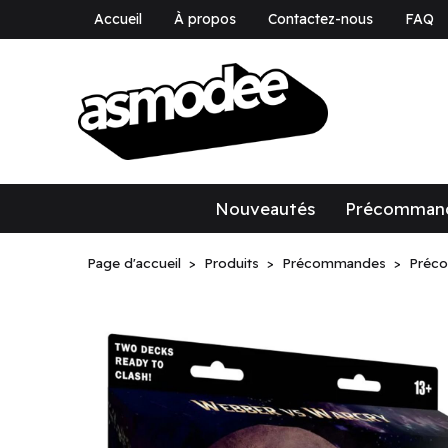
Accueil
À propos
Contactez-nous
FAQ
asmodee Canad
asmodee Canada
Nouveautés
Précomman
Page d'accueil
Produits
Précommandes
Préc