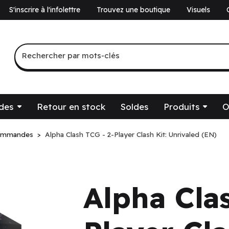
S'inscrire à l'infolettre
Trouvez une boutique
Visuels
a
Recherche par mots-clés
Rechercher par mots-clés
des
Retour en stock
Soldes
Produits
O
ommandes
Alpha Clash TCG - 2-Player Clash Kit: Unrivaled (EN)
Alpha Cla