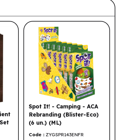
Spot It! - Camping - ACA
ient
Rebranding (Blister-Eco)
 Set
(6 un.) (ML)
Code :
ZYGSPR143ENFR