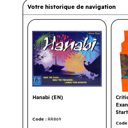
Votre historique de navigation
Liste de produits suggérés: Vo
Hanabi (EN)
Crit
Exan
Star
Code :
RR869
ct) 
Code 