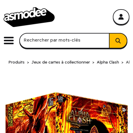
asmodee Canada
asmodee Canada
Recherche par mots-clés
Rechercher par mots-clés
Menu
Produits
Jeux de cartes à collectionner
Alpha Clash
Alp