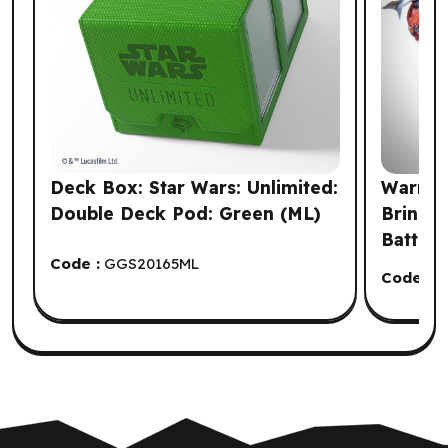
Deck Box: Star Wars: Unlimited:
Warmac
Double Deck Pod: Green (ML)
Brineb
Battle
Code :
GGS20165ML
Code :
S