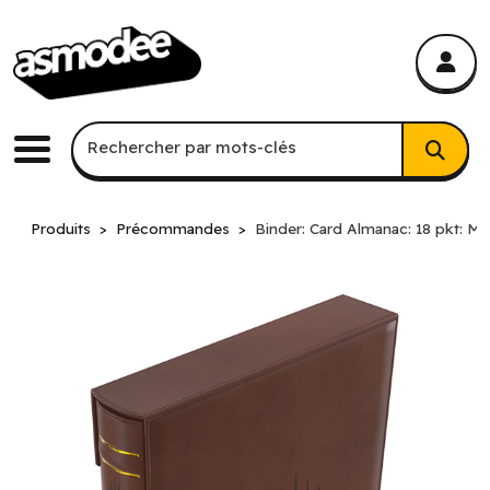
asmodee Canada
asmodee Canada
Recherche par mots-clés
Rechercher par mots-clés
Menu
Produits
Précommandes
Binder: Card Almanac: 18 pkt: Ma