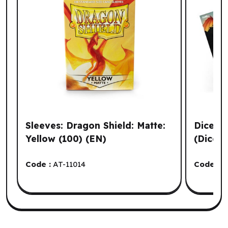
Sleeves: Dragon Shield: Matte:
Dice: A
Yellow (100) (EN)
(Dice +
Code :
AT-11014
Code :
F