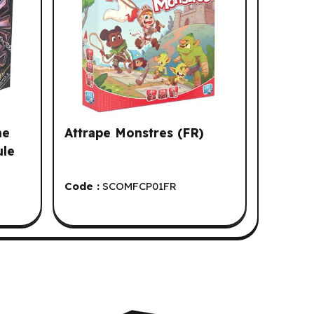
he
Attrape Monstres (FR)
ule
Code :
SCOMFCP01FR