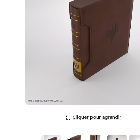
Binder: Card Almanac: 18 pkt: Magic: The Gathering-
Cliquer pour agrandir