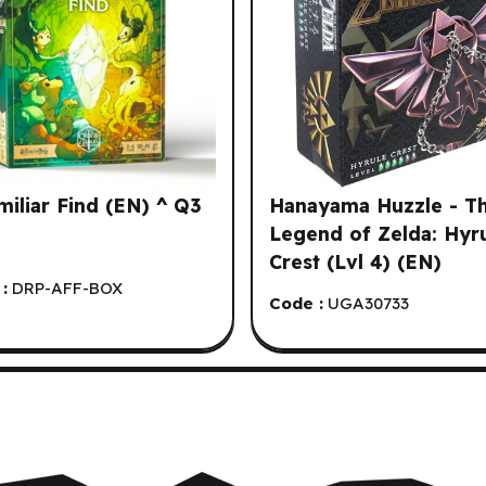
miliar Find (EN) ^ Q3
Hanayama Huzzle - T
Legend of Zelda: Hyr
Crest (Lvl 4) (EN)
:
DRP-AFF-BOX
Code :
UGA30733