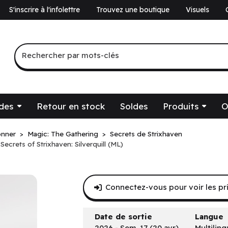
S'inscrire à l'infolettre
Trouvez une boutique
Visuels
a
Recherche par mots-clés
Rechercher par mots-clés
des
Retour en stock
Soldes
Produits
O
onner
Magic: The Gathering
Secrets de Strixhaven
ecrets of Strixhaven: Silverquill (ML)
Connectez-vous pour voir les pr
Date de sortie
Langue
2026 - Sem. 17 (20 avr.)
Multilin