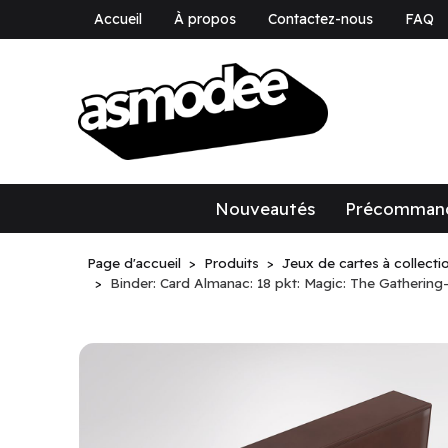
Accueil
À propos
Contactez-nous
FAQ
asmodee Canad
asmodee Canada
Nouveautés
Précomman
Page d'accueil
Produits
Jeux de cartes à collecti
Binder: Card Almanac: 18 pkt: Magic: The Gathering-S