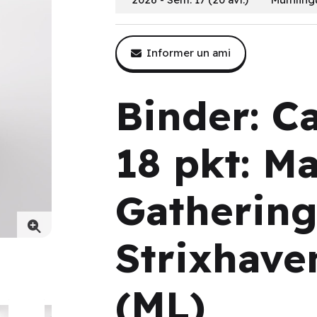
Informer un ami
Binder: C
18 pkt: M
Gathering
Strixhaven
Secrets of Strixhaven: Silverquill (ML)
(ML)