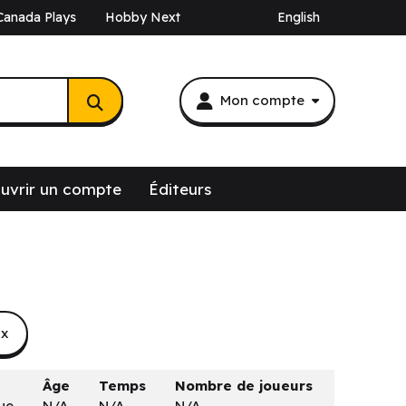
Canada Plays
Hobby Next
English
Mon compte
uvrir un compte
Éditeurs
ix
Âge
Temps
Nombre de joueurs
gue
N/A
N/A
N/A