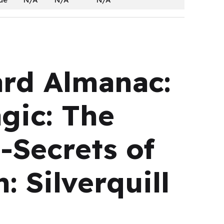
ard Almanac:
agic: The
-Secrets of
: Silverquill