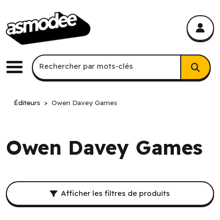
asmodee Canada
asmodee Canada
Recherche par mots-clés
Rechercher par mots-clés
Menu
Éditeurs
Owen Davey Games
Owen Davey Games
Filtres et résultat de recherche.
Afficher les filtres de produits