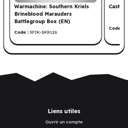
Warmachine: Southern Kriels
Castle 
Brineblood Marauders
Battlegroup Box (EN)
Code :
S
Code :
SFIK-SKR126
Liens utiles
Ouvrir un compte