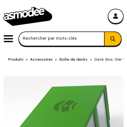
asmodee Canada
asmodee Canada
Recherche par mots-clés
Rechercher par mots-clés
Menu
Produits
Accessoires
Boîte de decks
Deck Box: Star W