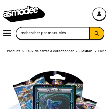
asmodee Canada
asmodee Canada
Recherche par mots-clés
Rechercher par mots-clés
Menu
Produits
Jeux de cartes à collectionner
Elestrals
Elestra