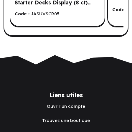
Starter Decks Display (8 ct)
(EN)
Code :
W
Code :
JASUVSCR05
Liens utiles
Ouvrir un compte
Trouvez une boutique