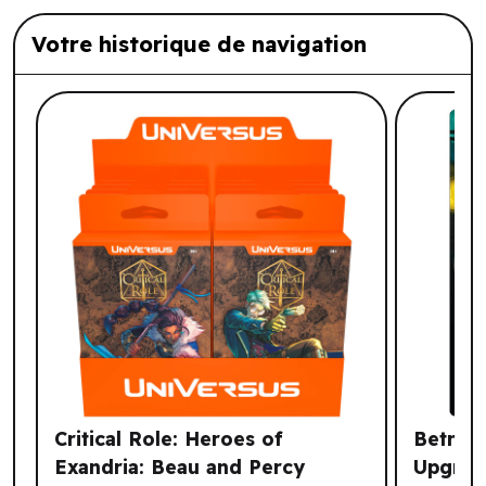
Votre historique de navigation
Liste de produits suggérés: Votre histo
Critical Role: Heroes of
Betraya
Exandria: Beau and Percy
Upgrad