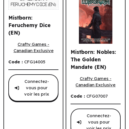
Mistborn:
Feruchemy Dice
(EN)
Mistborn: Feruchemy Dice (EN)
Crafty Games -
Canadian Exclusive
Mistborn: Nobles:
The Golden
Code :
CFG14005
Mandate (EN)
Mistborn: Nobles: The Gold
Crafty Games -
Connectez-
Canadian Exclusive
vous pour
voir les prix
Code :
CFG07007
Connectez-
vous pour
voir les prix