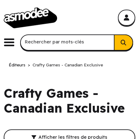
asmodee Canada
asmodee Canada
Recherche par mots-clés
Rechercher par mots-clés
Menu
Éditeurs
Crafty Games - Canadian Exclusive
Crafty Games -
Canadian Exclusive
Filtres et résultat de recherche.
Afficher les filtres de produits