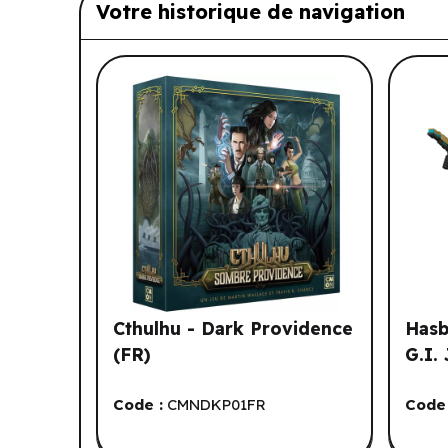
Votre historique de navigation
Liste de produits suggérés: Vo
Cthulhu - Dark Providence
Hasb
(FR)
G.I.
Code :
CMNDKP01FR
Code 