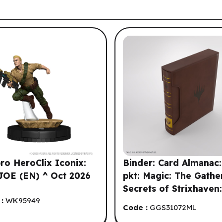
tre historique de navigation.
ro HeroClix Iconix:
Binder: Card Almanac:
 JOE (EN) ^ Oct 2026
pkt: Magic: The Gathe
Secrets of Strixhaven
:
WK95949
Silverquill (ML)
Code :
GGS31072ML