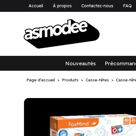
Accueil
À propos
Contactez-nous
FAQ
asmodee Canad
asmodee Canada
Nouveautés
Précomman
Page d'accueil
Produits
Casse-têtes
Casse-têt