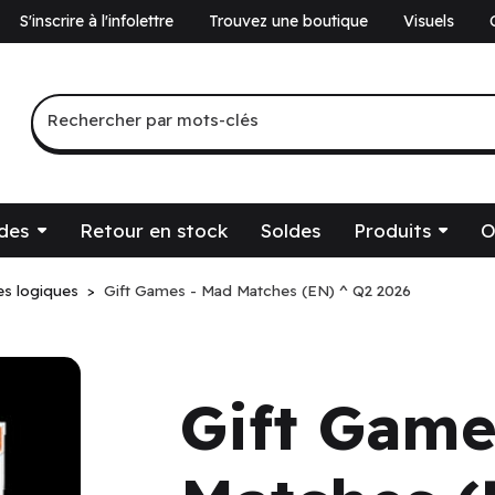
S'inscrire à l'infolettre
Trouvez une boutique
Visuels
a
Recherche par mots-clés
Rechercher par mots-clés
des
Retour en stock
Soldes
Produits
O
es logiques
Gift Games - Mad Matches (EN) ^ Q2 2026
Gift Game