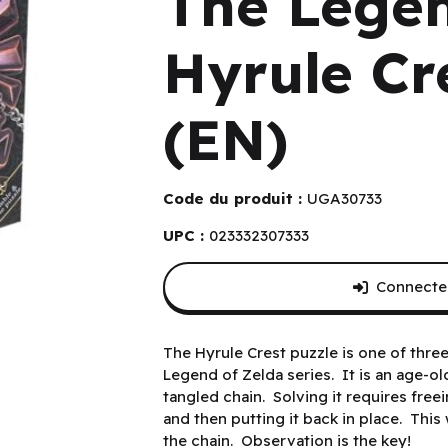
The Legen
Hyrule Cre
(EN)
Code du produit :
UGA30733
UPC :
023332307333
Connectez
st (Lvl 4) (EN)
The Hyrule Crest puzzle is one of thr
Legend of Zelda series. It is an age-o
tangled chain. Solving it requires freei
and then putting it back in place. This
the chain. Observation is the key!