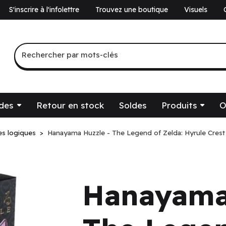
S'inscrire à l'infolettre
Trouvez une boutique
Visuels
a
Recherche par mots-clés
Rechercher par mots-clés
des
Retour en stock
Soldes
Produits
O
es logiques
Hanayama Huzzle - The Legend of Zelda: Hyrule Crest 
Hanayama