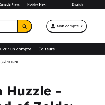
Canada Plays
Hobby Next
English
Mon compte
uvrir un compte
Éditeurs
(Lvl 4) (EN)
 Huzzle -