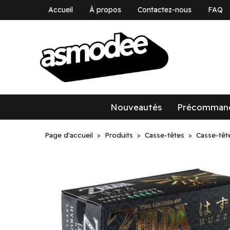
Accueil
À propos
Contactez-nous
FAQ
asmodee Canad
asmodee Canada
Nouveautés
Précomman
Page d'accueil
Produits
Casse-têtes
Casse-têt