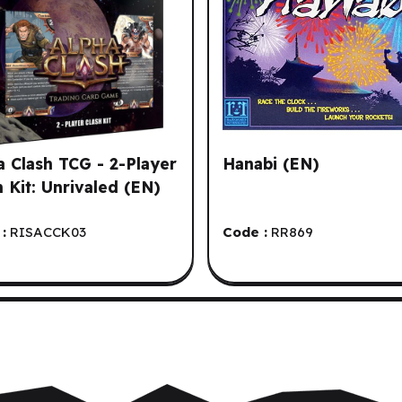
a Clash TCG - 2-Player
Hanabi (EN)
h Kit: Unrivaled (EN)
:
RISACCK03
Code :
RR869