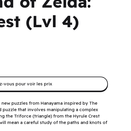
d of Zelda:
st (Lvl 4)
-vous pour voir les prix
ee new puzzles from Hanayama inspired by The
ld puzzle that involves manipulating a complex
ng the Triforce (triangle) from the Hyrule Crest
 will mean a careful study of the paths and knots of