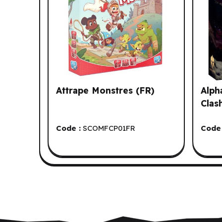
Attrape Monstres (FR)
Alph
Clas
Code :
SCOMFCP01FR
Code 