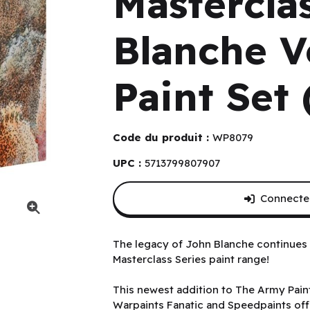
Mastercla
Blanche V
Paint Set 
Code du produit :
WP8079
UPC :
5713799807907
Connectez
e 1 Paint Set (EN)
The legacy of John Blanche continues 
Masterclass Series paint range!
This newest addition to The Army Paint
Warpaints Fanatic and Speedpaints off