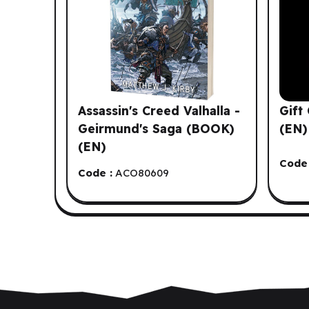
Assassin's Creed Valhalla -
Gift
Geirmund's Saga (BOOK)
(EN)
(EN)
Code 
Code :
ACO80609