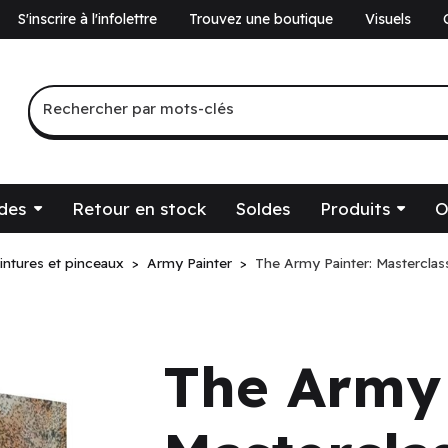
S'inscrire à l'infolettre
Trouvez une boutique
Visuels
a
Recherche par mots-clés
Rechercher par mots-clés
des
Retour en stock
Soldes
Produits
O
intures et pinceaux
Army Painter
The Army Painter: Masterclas
The Army 