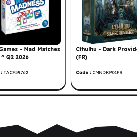
 Games - Mad Matches
Cthulhu - Dark Provi
 ^ Q2 2026
(FR)
:
TACF59762
Code :
CMNDKP01FR