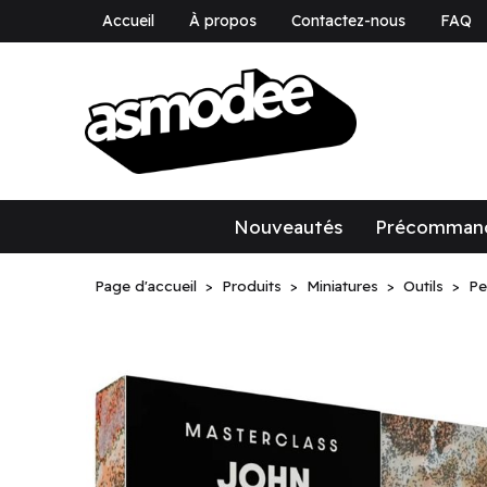
Accueil
À propos
Contactez-nous
FAQ
asmodee Canad
asmodee Canada
Nouveautés
Précomman
Page d'accueil
Produits
Miniatures
Outils
Pe