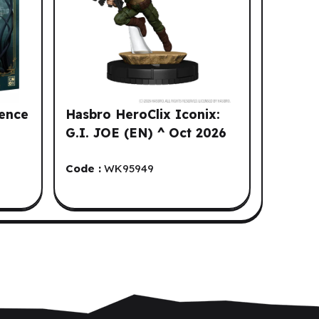
dence
Hasbro HeroClix Iconix:
G.I. JOE (EN) ^ Oct 2026
Code :
WK95949