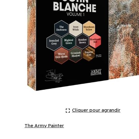
The Army Painter: Masterclass: John Blanche Volum
Cliquer pour agrandir
The Army Painter
The Army Painter