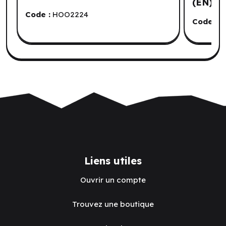
(EN)
Code :
HOO2224
Code :
I
Liens utiles
Ouvrir un compte
Trouvez une boutique