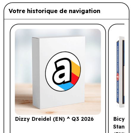
Votre historique de navigation
Liste de produits suggérés: Votre histo
Dizzy Dreidel (EN) ^ Q3 2026
Bicycle
Standa