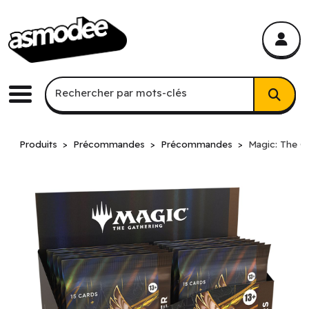
asmodee Canada
asmodee Canada
Recherche par mots-clés
Rechercher par mots-clés
Menu
Produits
Précommandes
Précommandes
Magic: The Ga