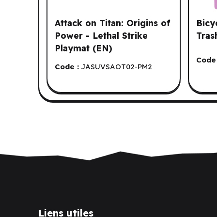
Attack on Titan: Origins of
Bicy
Power - Lethal Strike
Tras
Playmat (EN)
Code 
Code :
JASUVSAOT02-PM2
Liens utiles