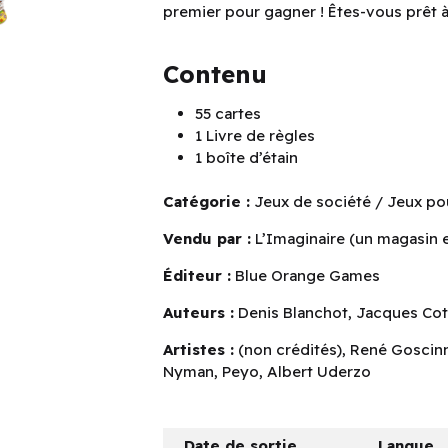
premier pour gagner ! Êtes-vous prêt à 
Contenu
55 cartes
1 Livre de règles
1 boîte d’étain
Catégorie :
Jeux de société / Jeux pou
Vendu par :
L’Imaginaire (un magasin et
Éditeur :
Blue Orange Games
Auteurs :
Denis Blanchot, Jacques Cott
Artistes :
(non crédités), René Goscinn
Nyman, Peyo, Albert Uderzo
Date de sortie
Langue