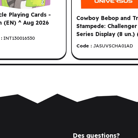
cle Playing Cards -
Cowboy Bebop and Tr
h (EN) ^ Aug 2026
Stampede: Challenger
Series Display (8 un.)
:
INT130016530
Code :
JASUVSCHA01AD
Des questions?