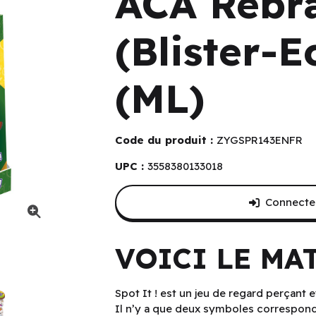
ACA Rebr
(Blister-E
(ML)
Code du produit :
ZYGSPR143ENFR
UPC :
3558380133018
Connectez
(6 un.) (ML)
VOICI LE MA
Spot It ! est un jeu de regard perçant et
Il n’y a que deux symboles correspond