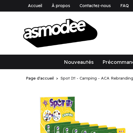
Accueil
À propos
Contactez-nous
FAQ
asmodee Canad
asmodee Canada
Nouveautés
Précomman
Page d'accueil
Spot It! - Camping - ACA Rebranding 