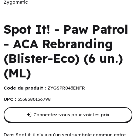
Zygomatic
Zygomatic
Spot It! - Paw Patrol
- ACA Rebranding
(Blister-Eco) (6 un.)
(ML)
Code du produit :
ZYGSPR043ENFR
UPC :
3558380136798
Connectez-vous pour voir les prix
Dans Spot it, il n’y a qu’un seul symbole commun entre