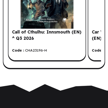
Call of Cthulhu: Innsmouth (EN)
Car War
^ Q3 2026
(EN) ^
Code :
CHA23196-H
Code :
S