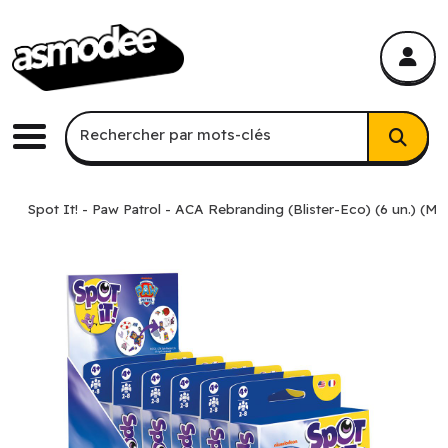
asmodee Canada
asmodee Canada
Recherche par mots-clés
Rechercher par mots-clés
Menu
Spot It! - Paw Patrol - ACA Rebranding (Blister-Eco) (6 un.) (ML