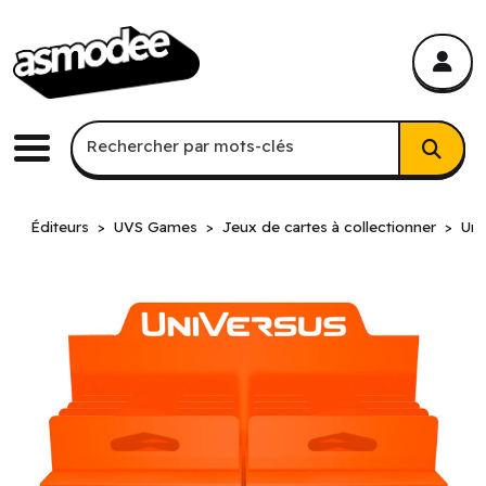
asmodee Canada
asmodee Canada
Recherche par mots-clés
Rechercher par mots-clés
Menu
Éditeurs
UVS Games
Jeux de cartes à collectionner
Uni