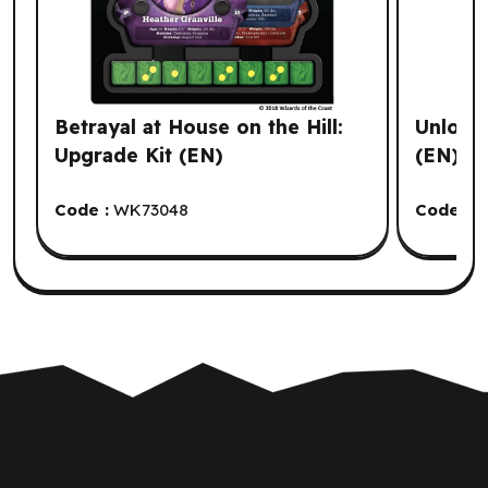
Betrayal at House on the Hill:
Unlock!
Upgrade Kit (EN)
(EN)
Code :
WK73048
Code :
S