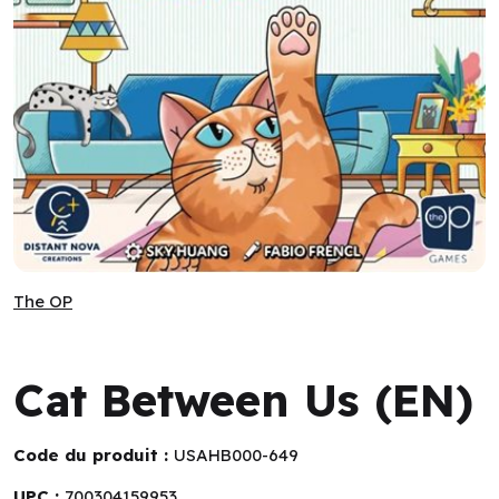
Cat Between Us (EN)
The OP
The OP
Cat Between Us (EN)
Code du produit :
USAHB000-649
UPC :
700304159953