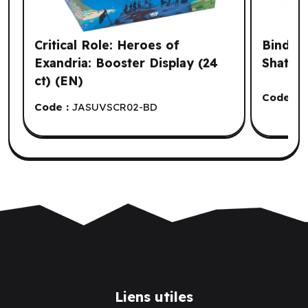
Critical Role: Heroes of
Binder:
Exandria: Booster Display (24
Shatter
ct) (EN)
Code :
E
Code :
JASUVSCR02-BD
Liens utiles