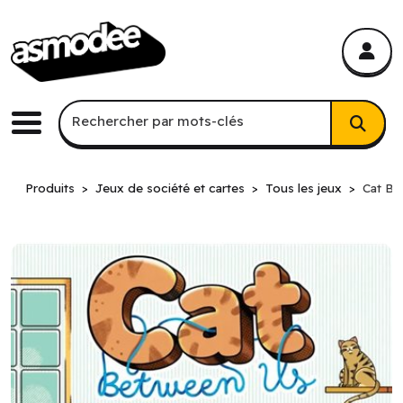
asmodee Canada
asmodee Canada
Recherche par mots-clés
Rechercher par mots-clés
Menu
Produits
Jeux de société et cartes
Tous les jeux
Cat Be