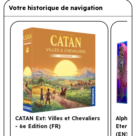
Votre historique de navigation
Liste de produits suggérés: Votre histo
CATAN Ext: Villes et Chevaliers
Alpha C
- 6e Edition (FR)
Eternit
(EN)