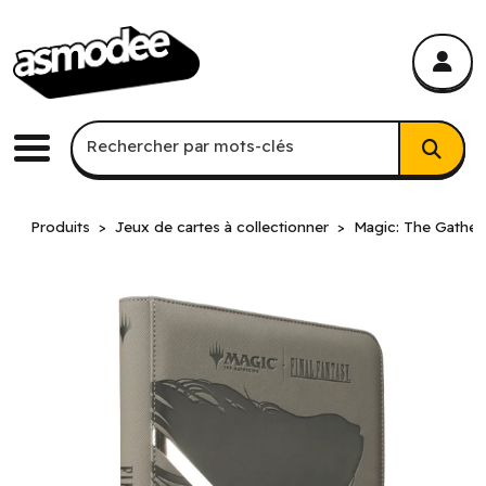
asmodee Canada
asmodee Canada
Recherche par mots-clés
Rechercher par mots-clés
Menu
Produits
Jeux de cartes à collectionner
Magic: The Gather