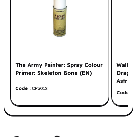
The Army Painter: Spray Colour
Wall Sc
Primer: Skeleton Bone (EN)
Dragons
Astral 
Code :
CP3012
Code :
U