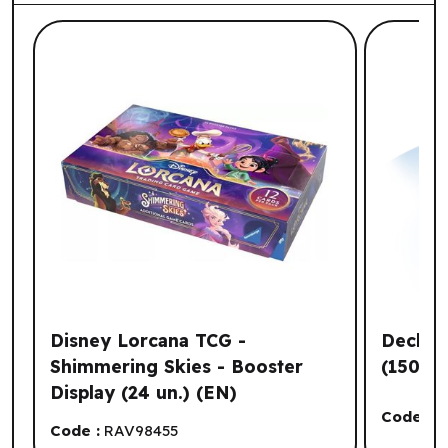
Liste de produits suggérés: Votre histo
Disney Lorcana TCG -
Deck Bo
Shimmering Skies - Booster
(150ct)
Display (24 un.) (EN)
Code :
E
Code :
RAV98455