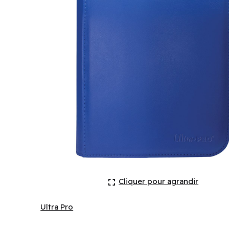
Binder: Zippered PRO-Binder: 4-pkt: Vivid: Blue (E
Cliquer pour agrandir
Ultra Pro
Ultra Pro