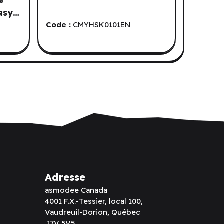
asy:
Code :
CMYHSK0101EN
Adresse
asmodee Canada
4001 F.X.-Tessier, local 100,
Vaudreuil-Dorion, Québec
J7V 5V5