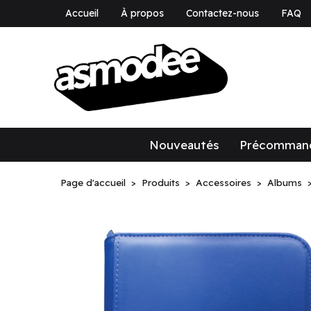
Accueil
À propos
Contactez-nous
FAQ
asmodee Canad
asmodee Canada
Nouveautés
Précomman
Page d'accueil
Produits
Accessoires
Albums