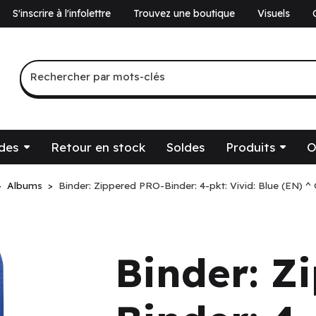
S'inscrire à l'infolettre
Trouvez une boutique
Visuels
a
Recherche par mots-clés
Rechercher par mots-clés
des
Retour en stock
Soldes
Produits
O
Albums
Binder: Zippered PRO-Binder: 4-pkt: Vivid: Blue (EN) ^
Binder: Z