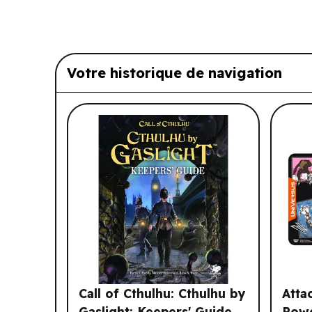
Votre historique de navigation
Liste de produits suggérés: Vo
Call of Cthulhu: Cthulhu by
Atta
Gaslight: Keepers' Guide
Powe