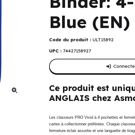
Binder: 4-
Blue (EN)
Code du produit :
ULT15892
UPC :
74427158927
Connectez
Ce produit est uniq
ANGLAIS chez Asmo
N) ^ Q3 2026
Les classeurs PRO Vivid à 4 pochettes et fermetu
cartes à collectionner préférées. Chaque classeu
fermeture éclair assortie et une languette de tira