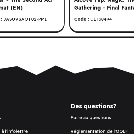
mat (EN)
Gathering - Final Fant
X (100 ct) (EN)
:
JASUVSAOT02-PM1
Code :
ULT38494
Des questions?
s
Foire au questions
 à l'infolettre
Réglementation de l'OQLF