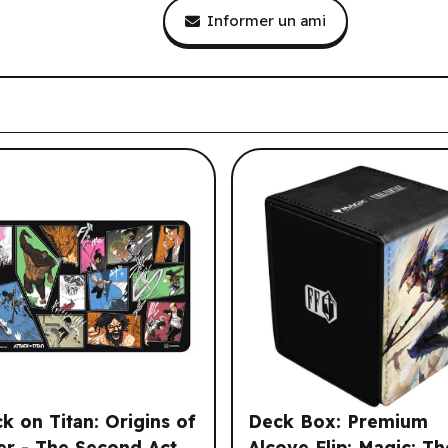
Informer un ami
tre historique de navigation.
ck on Titan: Origins of
Deck Box: Premium
r - The Second Act
Alcove Flip: Magic: Th