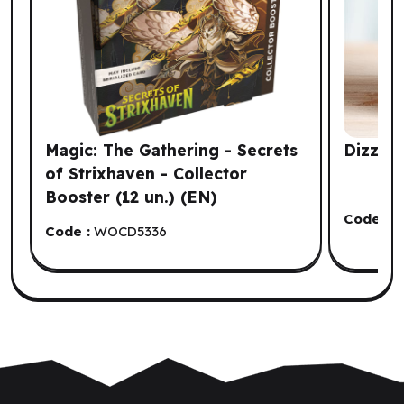
Magic: The Gathering - Secrets
Dizzy D
of Strixhaven - Collector
Booster (12 un.) (EN)
Code :
H
Code :
WOCD5336