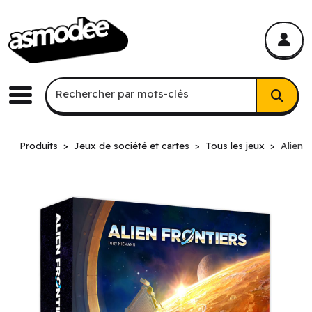
asmodee Canada
asmodee Canada
Recherche par mots-clés
Rechercher par mots-clés
Menu
Produits
Jeux de société et cartes
Tous les jeux
Alien F