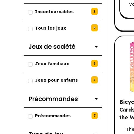
vo
Liste des options de Jeux de soc
Incontournables
2
Tous les jeux
9
Jeux de société
Liste des options de Jeux de so
Jeux familiaux
6
Jeux pour enfants
2
Précommandes
Bicyc
Cards
Liste des options de Précomma
Précommandes
7
the W
Bicycle
The