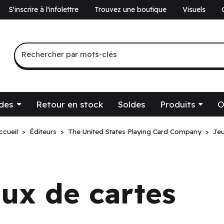
S'inscrire à l'infolettre
Trouvez une boutique
Visuels
a
Recherche par mots-clés
Rechercher par mots-clés
des
Retour en stock
Soldes
Produits
O
ccueil
Éditeurs
The United States Playing Card Company
Jeu
té.
ux de cartes