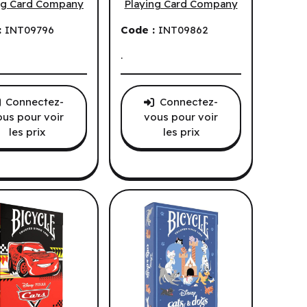
ng Card Company
Playing Card Company
:
INT09796
Code :
INT09862
.
Connectez-
Connectez-
ous pour voir
vous pour voir
les prix
les prix