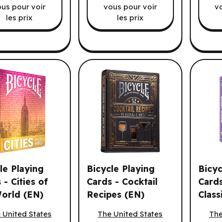
us pour voir
vous pour voir
v
iété et cartes.
les prix
les prix
ciété.
le Playing
Bicycle Playing
Bicyc
 - Cities of
Cards - Cocktail
Cards
ndes.
orld (EN)
Recipes (EN)
Class
 Playing Cards - Cities of the World (EN)
Bicycle Playing Cards - Cocktail Reci
Bicycl
Origi
 United States
The United States
The
Duck