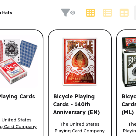
s et résultat de recherche.
Type d'affichage
ltats
t.
tie.
laying Cards
Bicycle Playing
Bicyc
Cards - 140th
Cards
Anniversary (EN)
(ML)
aying Cards (EN)
Bicycle Playing Cards - 140th Anniver
Bicycl
 United States
The United States
The
ng Card Company
Playing Card Company
Playi