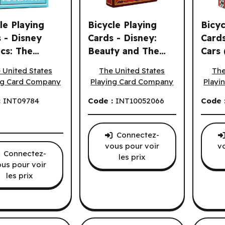
le Playing
Bicycle Playing
Bicyc
 - Disney
Cards - Disney:
Cards
ics: The
Beauty and The
Cars 
e Playing Cards - Disney Classics: The Original Minnie Mouse (
Bicycle Playing Cards - Disney: Beau
Bicycl
nal Minnie
Beast (EN)
 United States
The United States
The
e (EN)
ng Card Company
Playing Card Company
Playi
:
INT09784
Code :
INT10052066
Code 
Connectez-
vous pour voir
v
Connectez-
les prix
us pour voir
les prix