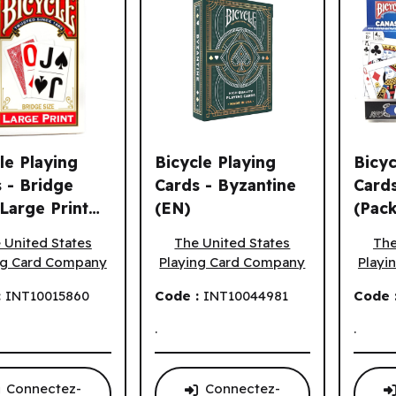
le Playing
Bicycle Playing
Bicyc
 - Bridge
Cards - Byzantine
Cards
 Large Print
(EN)
(Pack
 Playing Cards - Bridge Size: Large Print (EN)
Bicycle Playing Cards - Byzantine (EN
Bicycl
rtes.
 United States
The United States
The
ng Card Company
Playing Card Company
Playi
:
INT10015860
Code :
INT10044981
Code 
.
.
Connectez-
Connectez-