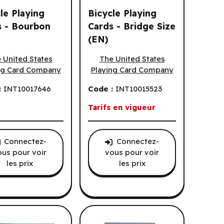
le Playing
Bicycle Playing
s - Bourbon
Cards - Bridge Size
(EN)
or Blue (EN)
e Playing Cards - Bourbon (EN)
Bicycle Playing Cards - Bridge Size (
 United States
The United States
ng Card Company
Playing Card Company
:
INT10017646
Code :
INT10015523
Tarifs en vigueur
Connectez-
Connectez-
ous pour voir
vous pour voir
les prix
les prix