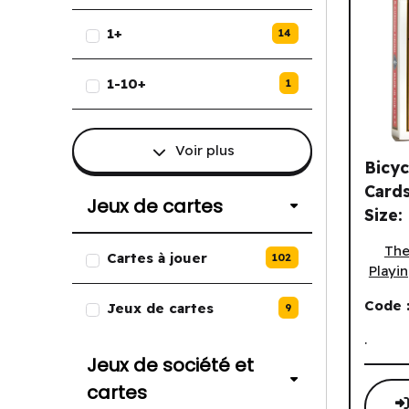
1+
14
1-10+
1
Voir plus
Bicyc
Cards
Jeux de cartes
Size:
Bicycle
(EN)
Liste des options de Jeux de ca
The
Cartes à jouer
102
Playi
Code 
Jeux de cartes
9
.
Jeux de société et
cartes