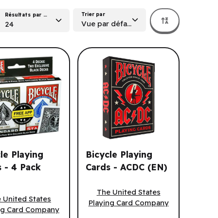
Trier par
Résultats par page
Vue par défaut
24
le Playing
Bicycle Playing
 - 4 Pack
Cards - ACDC (EN)
Bicycle Playing Cards - ACDC (EN)
sary (EN)
e Playing Cards - 4 Pack (ML)
The United States
 United States
Playing Card Company
ng Card Company