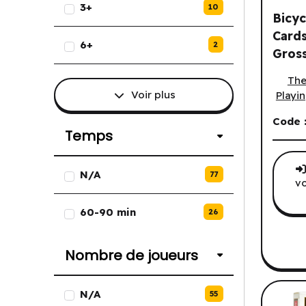
3+
10
Bicyc
Cards
6+
2
Gross
Bicycl
/ R
The
Voir plus
Playi
Code 
Temps
Liste des options de Temps.
N/A
77
vo
60-90 min
26
Nombre de joueurs
Liste des options de Nombre de
N/A
55