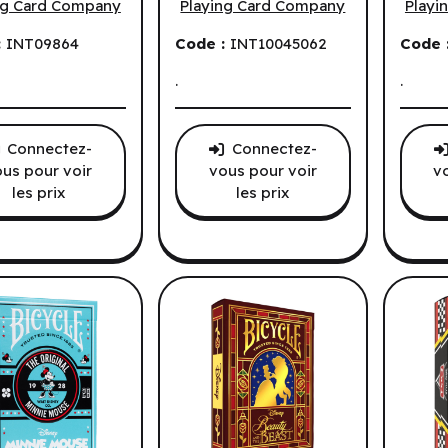
ng Card Company
Playing Card Company
Playi
:
INT09864
Code :
INT10045062
Code 
.
.
.
Connectez-
Connectez-
us pour voir
vous pour voir
v
les prix
les prix