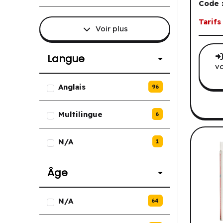
Code 
Tarifs
Voir plus
Langue
vo
Liste des options de Langue.
Anglais
96
Multilingue
6
N/A
1
Âge
Liste des options de Âge.
N/A
64