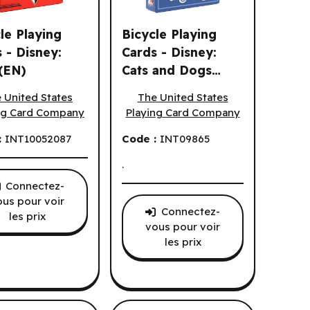
le Playing
Bicycle Playing
 - Disney:
Cards - Disney:
(EN)
Cats and Dogs
EN)
ty and The Beast (EN)
e Playing Cards - Disney: Cars (EN)
Bicycle Playing Cards - Disney: Cats
(EN)
 United States
The United States
ng Card Company
Playing Card Company
:
INT10052087
Code :
INT09865
.
Connectez-
ous pour voir
Connectez-
les prix
vous pour voir
les prix