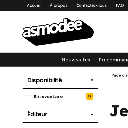
Accueil
À propos
Contactez-nous
FAQ
asmodee Canad
asmodee Canada
Nouveautés
Précomman
Page d'a
Disponibilité
Liste des options de Disponibili
En inventaire
37
Je
Éditeur
Liste des options de Éditeur.