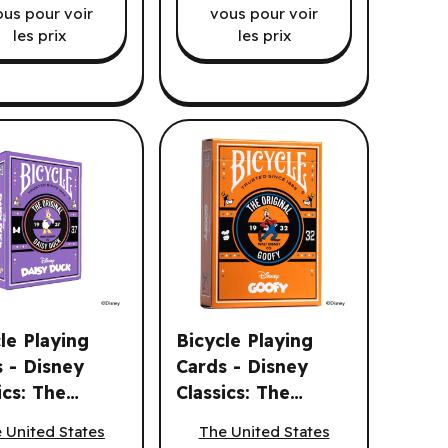
ous pour voir
vous pour voir
les prix
les prix
le Playing
Bicycle Playing
 - Disney
Cards - Disney
ics: The
Classics: The
pes (EN)
e Playing Cards - Disney Classics: The Original Daisy Duck (EN
Bicycle Playing Cards - Disney Classi
nal Daisy
Original Goofy
 United States
The United States
 (EN)
(EN)