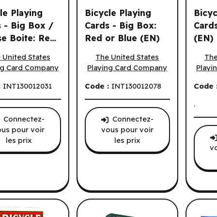
le Playing
Bicycle Playing
Bicyc
 - Big Box /
Cards - Big Box:
Card
e Boite: Red
Red or Blue (EN)
(EN)
e Playing Cards - Big Box / Grosse Boite: Red / Rouge (ML)
Bicycle Playing Cards - Big Box: Red 
Bicycl
ouge (ML)
 United States
The United States
The
ng Card Company
Playing Card Company
Playi
:
INT130012031
Code :
INT130012078
Code 
.
Connectez-
Connectez-
us pour voir
vous pour voir
les prix
les prix
v
 joueurs.