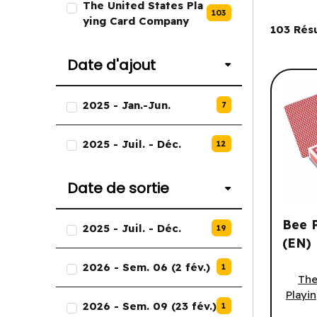
The United States Pla
103
Filtre
ying Card Company
103
Résu
Date d'ajout
Liste des options de Date d'ajou
2025 - Jan.-Jun.
7
2025 - Juil. - Déc.
12
Date de sortie
Liste des options de Date de sor
Bee P
2025 - Juil. - Déc.
19
(EN)
2026 - Sem. 06 (2 fév.)
Bee Pl
1
The
Playi
2026 - Sem. 09 (23 fév.)
1