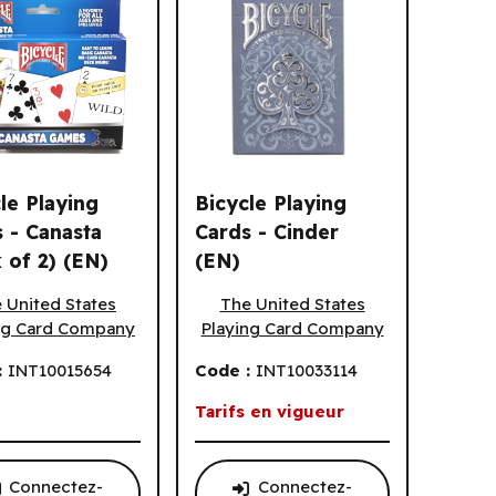
le Playing
Bicycle Playing
 - Canasta
Cards - Cinder
 of 2) (EN)
(EN)
)
e Playing Cards - Canasta (Pack of 2) (EN)
Bicycle Playing Cards - Cinder (EN)
 United States
The United States
ng Card Company
Playing Card Company
:
INT10015654
Code :
INT10033114
Tarifs en vigueur
Connectez-
Connectez-