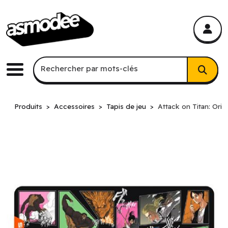
asmodee Canada
asmodee Canada
Recherche par mots-clés
Rechercher par mots-clés
Menu
Produits
Accessoires
Tapis de jeu
Attack on Titan: Ori