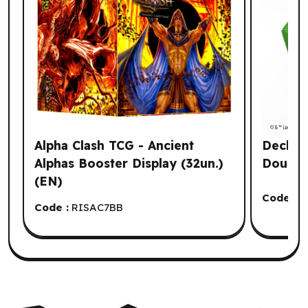
Alpha Clash TCG - Ancient
Deck Bo
Alphas Booster Display (32un.)
Double
(EN)
Code :
G
Code :
RISAC7BB