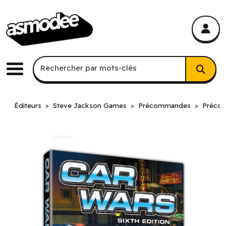
asmodee Canada
asmodee Canada
Recherche par mots-clés
Rechercher par mots-clés
Menu
Éditeurs
Steve Jackson Games
Précommandes
Préco