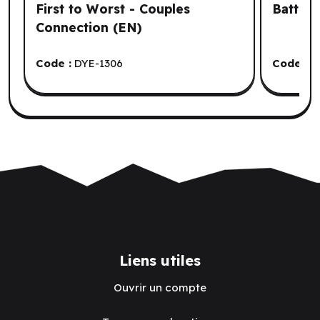
First to Worst - Couples
Battle 
Connection (EN)
Code :
DYE-1306
Code :
1
Liens utiles
Ouvrir un compte