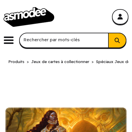
asmodee Canada
asmodee Canada
Recherche par mots-clés
Rechercher par mots-clés
Menu
Produits
Jeux de cartes à collectionner
Spéciaux Jeux de c