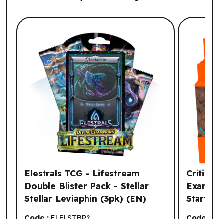
Liste de produits suggérés: Votre histo
Elestrals TCG - Lifestream
Critica
Double Blister Pack - Stellar
Exandr
Stellar Leviaphin (3pk) (EN)
Starter
(EN)
Code :
ELELSTBP2
Code :
J