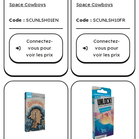
(6 un.) (FR)
Space Cowboys
Space Cowboys
Code :
SCUNLSH01EN
Code :
SCUNLSH10FR
Connectez-
Connectez-
vous pour
vous pour
voir les prix
voir les prix