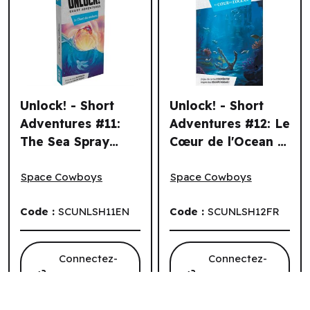
Unlock! - Short
Unlock! - Short
Adventures #11:
Adventures #12: Le
The Sea Spray
Cœur de l'Ocean (6
Unlock! - Short Adventures #11: The Sea Spray Song (6 un
Unlock! - Short Adventures 
Song (6 un.) (EN)
un.) (FR)
Space Cowboys
Space Cowboys
Code :
SCUNLSH11EN
Code :
SCUNLSH12FR
Connectez-
Connectez-
vous pour
vous pour
voir les prix
voir les prix