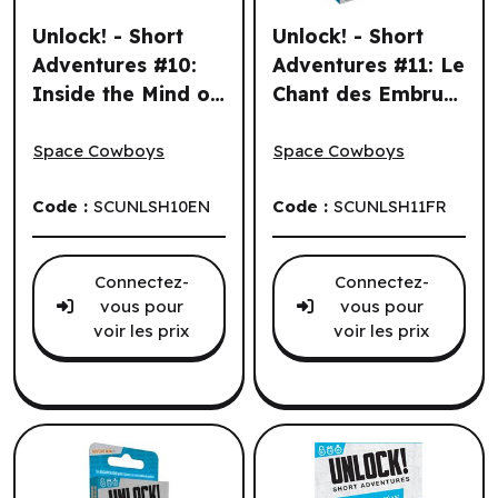
Unlock! - Short
Unlock! - Short
Adventures #10:
Adventures #11: Le
Inside the Mind of
Chant des Embruns
Unlock! - Short Adventures #10: Inside the Mind of Sherl
Unlock! - Short Adventures 
Sherlock Holmes
(6 un.) (FR)
(6 un.) (EN)
Space Cowboys
Space Cowboys
Code :
SCUNLSH10EN
Code :
SCUNLSH11FR
Connectez-
Connectez-
vous pour
vous pour
voir les prix
voir les prix