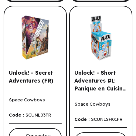
Unlock! - Secret
Unlock! - Short
Adventures (FR)
Adventures #1:
Panique en Cuisine
Unlock! - Secret Adventures (FR)
Unlock! - Short Adventures #
(6 un.) (FR)
Space Cowboys
Space Cowboys
Code :
SCUNL03FR
Code :
SCUNLSH01FR
Connectez-