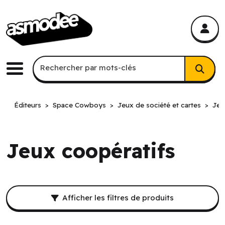
asmodee Canada
asmodee Canada
Recherche par mots-clés
Rechercher par mots-clés
Menu
Éditeurs
Space Cowboys
Jeux de société et cartes
Jeu
Jeux coopératifs
Filtres et résultat de recherche.
Afficher les filtres de produits