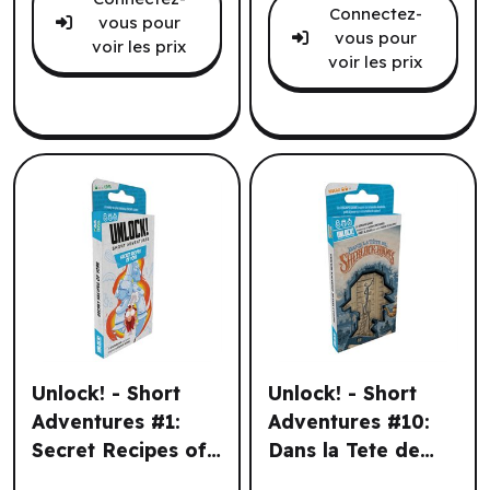
Connectez-
vous pour
vous pour
voir les prix
voir les prix
Unlock! - Short
Unlock! - Short
Adventures #1:
Adventures #10:
Secret Recipes of
Dans la Tete de
Unlock! - Short Adventures #1: Secret Recipes of Yore (6 
Unlock! - Short Adventures 
Yore (6 un.) (EN)
Sherlock Holmes