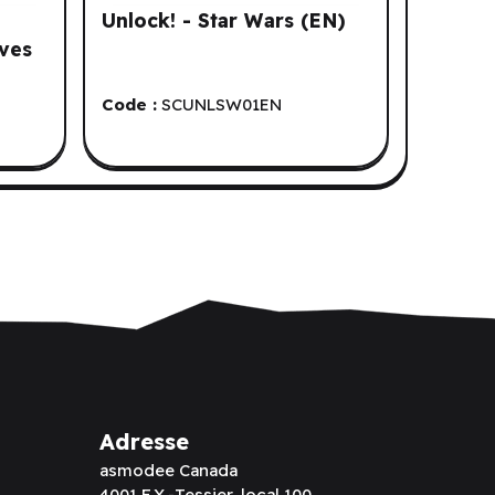
Unlock! - Star Wars (EN)
ves
Code :
SCUNLSW01EN
Adresse
asmodee Canada
4001 F.X.-Tessier, local 100,