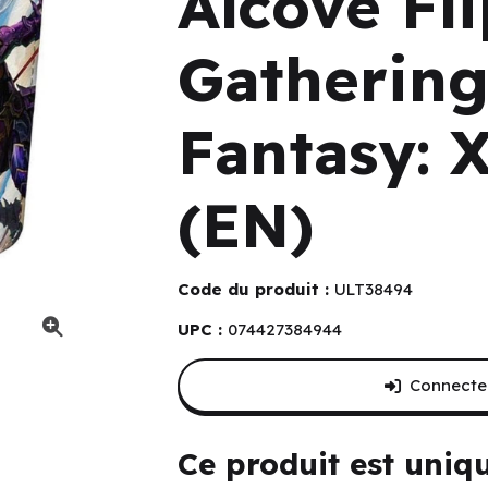
Alcove Fli
Gathering
Fantasy: X
(EN)
Code du produit :
ULT38494
UPC :
074427384944
g - Final Fantasy: X (100 ct) (EN)
Connectez
Ce produit est uniq