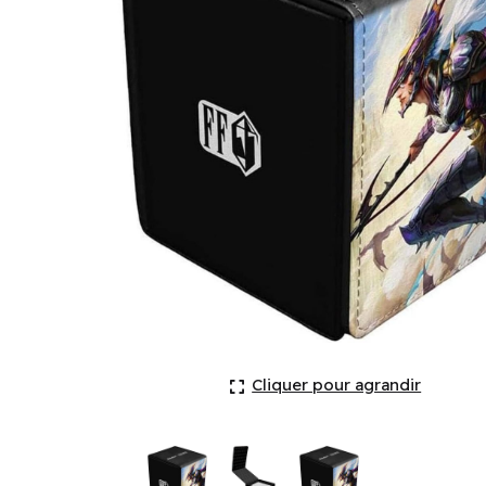
Deck Box: Premium Alcove Flip: Magic: The Gatherin
Cliquer pour agrandir