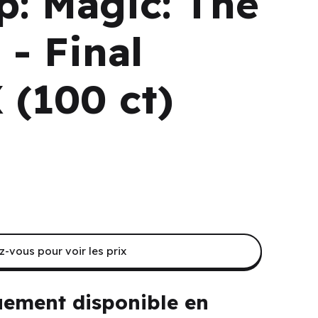
p: Magic: The
 - Final
 (100 ct)
-vous pour voir les prix
uement disponible en