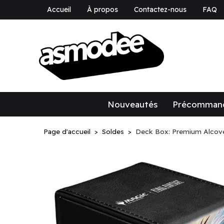
Accueil
À propos
Contactez-nous
FAQ
asmodee Canad
asmodee Canada
Nouveautés
Précomman
Page d'accueil
Soldes
Deck Box: Premium Alcove F