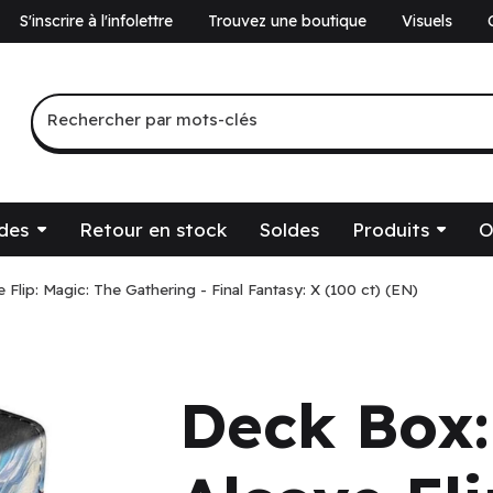
S'inscrire à l'infolettre
Trouvez une boutique
Visuels
a
Recherche par mots-clés
Rechercher par mots-clés
des
Retour en stock
Soldes
Produits
O
lip: Magic: The Gathering - Final Fantasy: X (100 ct) (EN)
Deck Box