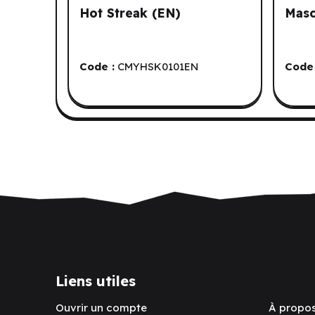
Hot Streak (EN)
Masc
Code :
CMYHSK0101EN
Code 
Liens utiles
Ouvrir un compte
À propo