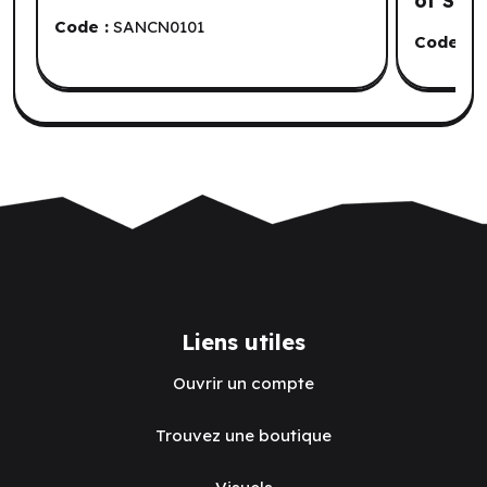
of Stri
Code :
SANCN0101
Code :
G
Liens utiles
Ouvrir un compte
Trouvez une boutique