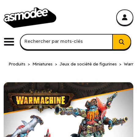
asmodee Canada
asmodee Canada
Recherche par mots-clés
Rechercher par mots-clés
Menu
Produits
Miniatures
Jeux de société de figurines
Warma