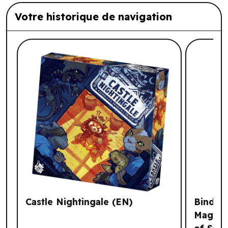
Votre historique de navigation
Liste de produits suggérés: Votre histo
Castle Nightingale (EN)
Binder:
Magic: