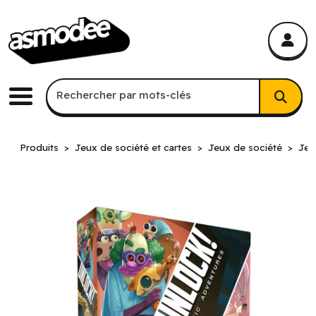
asmodee Canada
asmodee Canada
Recherche par mots-clés
Rechercher par mots-clés
Menu
Produits
Jeux de société et cartes
Jeux de société
Jeu