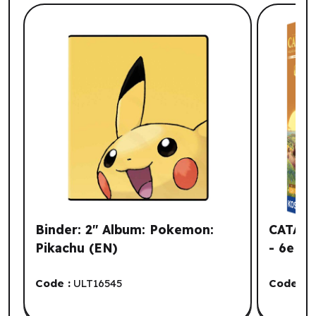
Liste de produits suggérés: Votre histo
Binder: 2" Album: Pokemon:
CATAN E
Pikachu (EN)
- 6e Ed
Code :
ULT16545
Code :
K