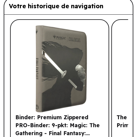
Votre historique de navigation
Liste de produits suggérés: Votre histo
Binder: Premium Zippered
The Arm
PRO-Binder: 9-pkt: Magic: The
Primer
Gathering - Final Fantasy: