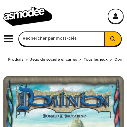
asmodee Canada
asmodee Canada
Recherche par mots-clés
Rechercher par mots-clés
Menu
Produits
Jeux de société et cartes
Tous les jeux
Domini