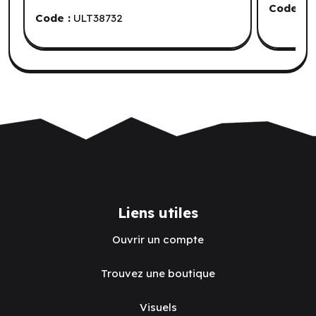
Sephiroth (EN)
Code :
C
Code :
ULT38732
Liens utiles
Ouvrir un compte
Trouvez une boutique
Visuels