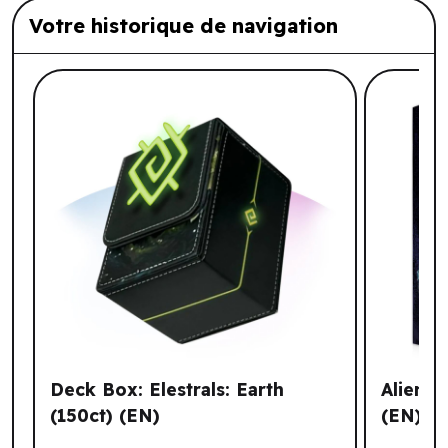
Votre historique de navigation
Liste de produits suggérés: Votre histo
Deck Box: Elestrals: Earth
Alien F
(150ct) (EN)
(EN)