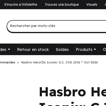
S'inscrire à l'infolettre
Trouvez une boutique
Visuels
a
Recherche par mots-clés
Rechercher par mots-clés
des
Retour en stock
Soldes
Produits
O
ommandes
Hasbro HeroClix Iconix: G.I. JOE (EN) ^ Oct 2026
Hasbro He