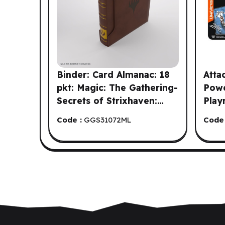
Binder: Card Almanac: 18
Atta
pkt: Magic: The Gathering-
Powe
Secrets of Strixhaven:
Play
Silverquill (ML)
Code :
GGS31072ML
Code 