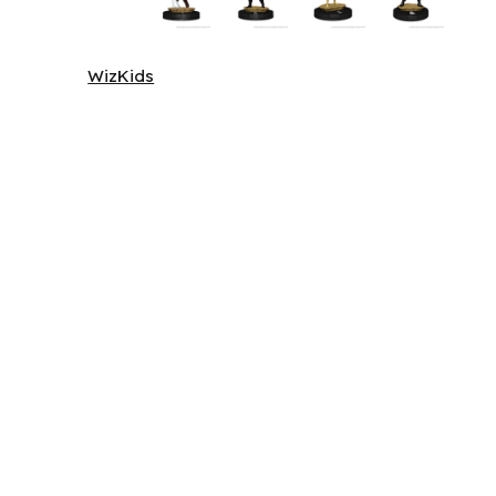
WizKids
WizKids