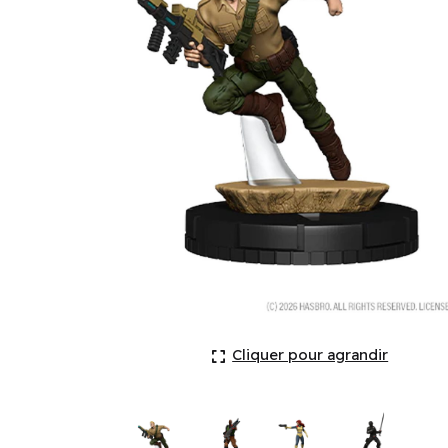
Hasbro HeroClix Iconix: G.I. JOE (EN) ^ Oct 2026
Cliquer pour agrandir