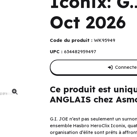
Iconix: G.
Oct 2026
Code du produit :
WK95949
UPC :
634482959497
Connectez
Ce produit est uniq
ANGLAIS chez Asmo
G.I. JOE n’est pas seulement un surnom,
ensemble Hasbro HeroClix Iconix, quat
organisation d’élite sont prêts à affron