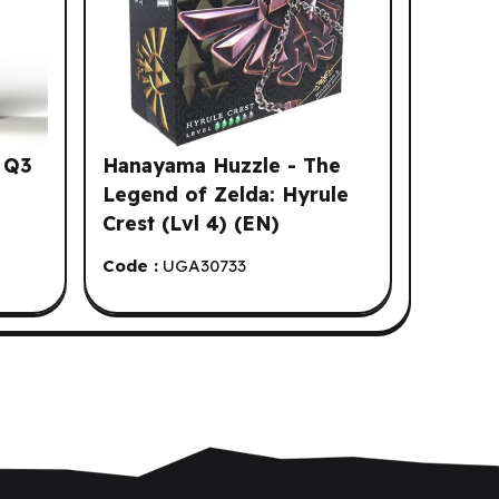
^ Q3
Hanayama Huzzle - The
Legend of Zelda: Hyrule
Crest (Lvl 4) (EN)
Code :
UGA30733