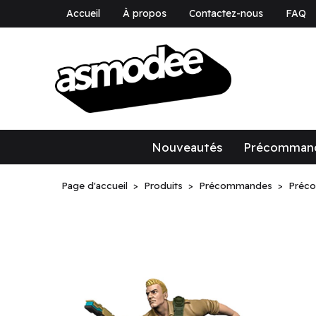
Accueil
À propos
Contactez-nous
FAQ
asmodee Canad
asmodee Canada
Nouveautés
Précomman
Page d'accueil
Produits
Précommandes
Préc