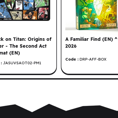
ck on Titan: Origins of
A Familiar Find (EN) 
r - The Second Act
2026
mat (EN)
Code :
DRP-AFF-BOX
:
JASUVSAOT02-PM1