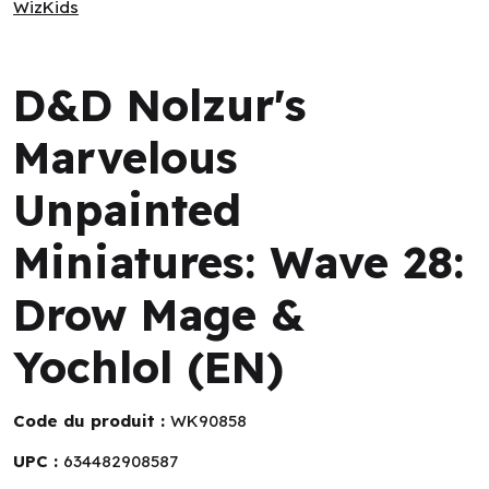
WizKids
WizKids
D&D Nolzur's
Marvelous
Unpainted
Miniatures: Wave 28:
Drow Mage &
Yochlol (EN)
Code du produit :
WK90858
UPC :
634482908587