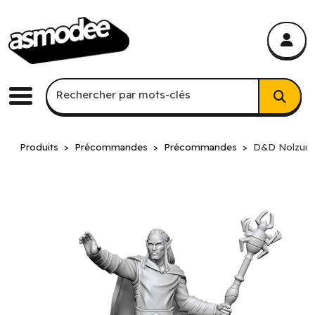
asmodee Canada
asmodee Canada
Recherche par mots-clés
Rechercher par mots-clés
Menu
Produits
Précommandes
Précommandes
D&D Nolzur's