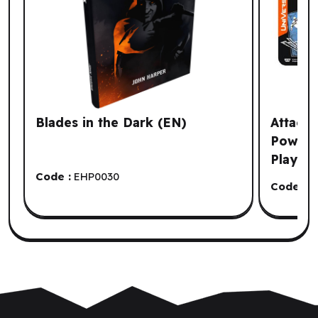
Blades in the Dark (EN)
Attack 
Power 
Playma
Code :
EHP0030
Code :
J