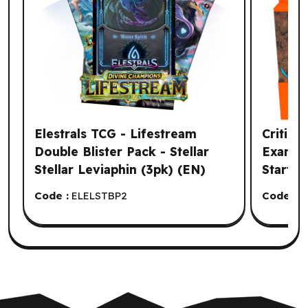
Elestrals TCG - Lifestream
Critica
Double Blister Pack - Stellar
Exandr
Stellar Leviaphin (3pk) (EN)
Starter
(EN)
Code :
ELELSTBP2
Code :
J