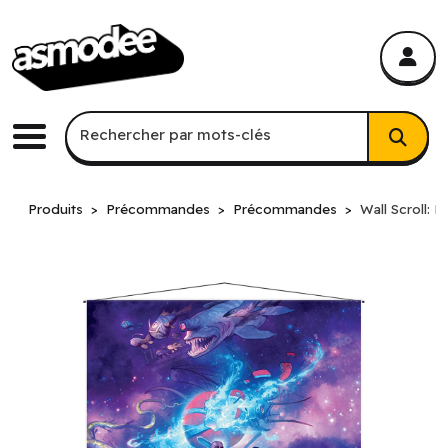
asmodee Canada
asmodee Canada
Recherche par mots-clés
Rechercher par mots-clés
Menu
Produits
Précommandes
Précommandes
Wall Scroll: 