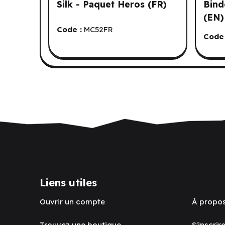
Silk - Paquet Heros (FR)
Bind
(EN)
Code :
MC52FR
Code 
Liens utiles
Ouvrir un compte
À propo
Trouvez une boutique
S'inscrire