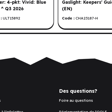
er: 4-pkt: Vivid: Blue
Gaslight: Keepers' Gu
 ^ Q3 2026
(EN)
:
ULT15892
Code :
CHA23187-H
Des questions?
s
Foire au questions
 à l'infolettre
Réglementation de l'OQLF