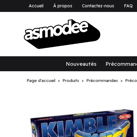
Accueil
À propos
Contactez-nous
FAQ
asmodee Canad
asmodee Canada
Nouveautés
Précomman
Page d'accueil
Produits
Précommandes
Préc