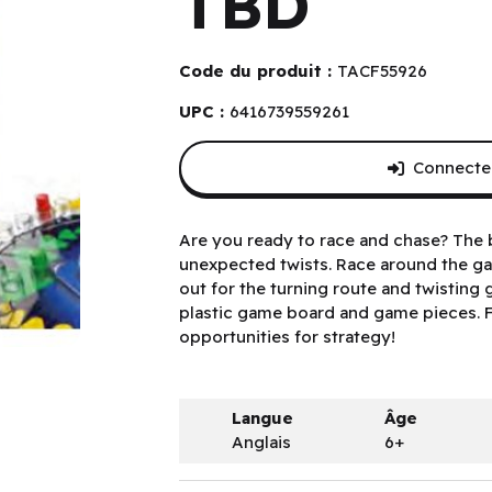
TBD
Code du produit :
TACF55926
UPC :
6416739559261
Connectez
Are you ready to race and chase? The
unexpected twists. Race around the g
out for the turning route and twisting
plastic game board and game pieces. F
opportunities for strategy!
Langue
Âge
Anglais
6+