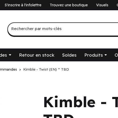
S'inscrire à l'infolettre
Trouvez une boutique
Visuels
a
Recherche par mots-clés
Rechercher par mots-clés
des
Retour en stock
Soldes
Produits
O
ommandes
Kimble - Twist (EN) ^ TBD
Kimble - 