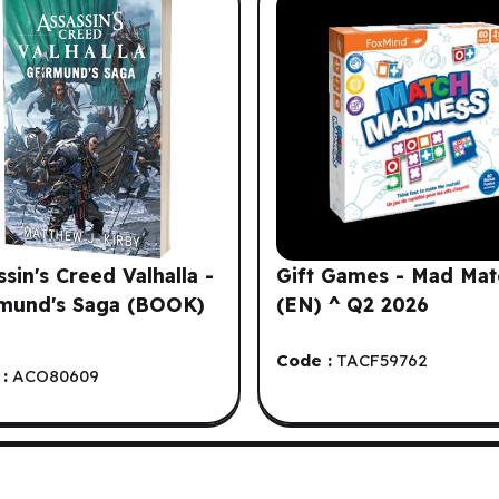
ssin's Creed Valhalla -
Gift Games - Mad Mat
mund's Saga (BOOK)
(EN) ^ Q2 2026
Code :
TACF59762
:
ACO80609