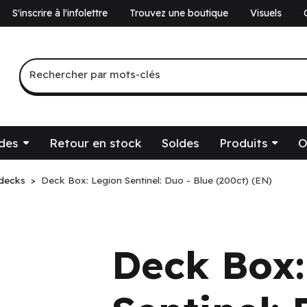
S'inscrire à l'infolettre
Trouvez une boutique
Visuels
a
Recherche par mots-clés
Rechercher par mots-clés
des
Retour en stock
Soldes
Produits
O
 decks
Deck Box: Legion Sentinel: Duo - Blue (200ct) (EN)
Deck Box: