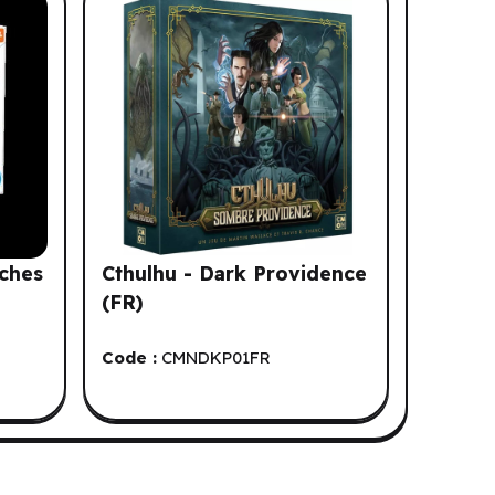
ches
Cthulhu - Dark Providence
(FR)
Code :
CMNDKP01FR