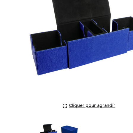
Deck Box: Legion Sentinel: Duo - Blue (200ct) (EN)
Cliquer pour agrandir