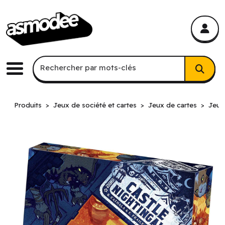
asmodee Canada
asmodee Canada
Recherche par mots-clés
Rechercher par mots-clés
Menu
Produits
Jeux de société et cartes
Jeux de cartes
Jeux