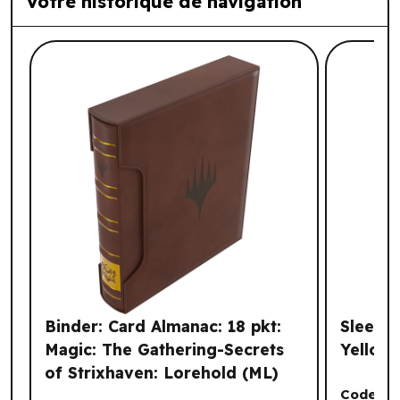
Votre historique de navigation
Liste de produits suggérés: Votre histo
Binder: Card Almanac: 18 pkt:
Sleeves
Magic: The Gathering-Secrets
Yellow 
of Strixhaven: Lorehold (ML)
Code :
A