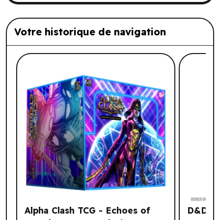
Votre historique de navigation
Liste de produits suggérés: Votre histo
Alpha Clash TCG - Echoes of
D&D No