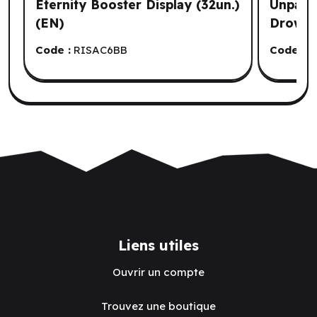
Eternity Booster Display (32un.)
Unpaint
(EN)
Drow M
Code :
RISAC6BB
Code :
W
Liens utiles
Ouvrir un compte
Trouvez une boutique