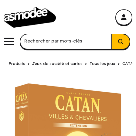
asmodee Canada
asmodee Canada
Recherche par mots-clés
Rechercher par mots-clés
Menu
Produits
Jeux de société et cartes
Tous les jeux
CATAN E