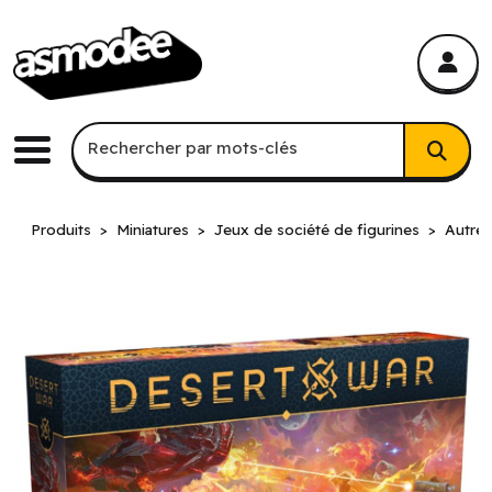
asmodee Canada
asmodee Canada
Recherche par mots-clés
Rechercher par mots-clés
Menu
Produits
Miniatures
Jeux de société de figurines
Autres