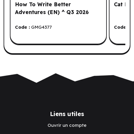
How To Write Better
Cat Be
Adventures (EN) ^ Q3 2026
Code :
GMG4377
Code :
U
Liens utiles
Ouvrir un compte