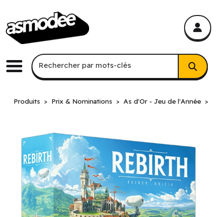
asmodee Canada
asmodee Canada
Recherche par mots-clés
Rechercher par mots-clés
Menu
Produits
Prix & Nominations
As d'Or - Jeu de l'Année
R