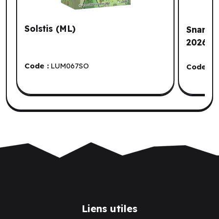
Solstis (ML)
Snarka
2026
Code :
LUM067SO
Code :
H
Liens utiles