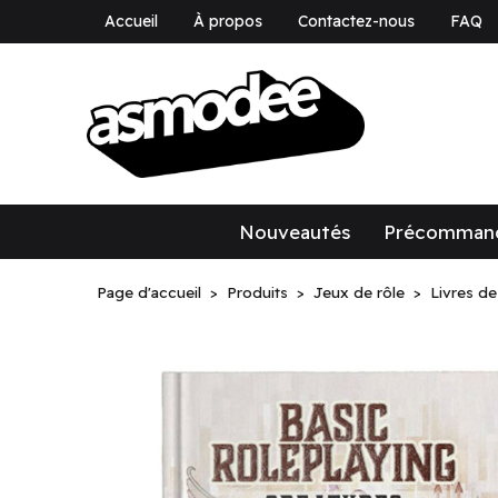
Accueil
À propos
Contactez-nous
FAQ
asmodee Canad
asmodee Canada
Nouveautés
Précomman
Page d'accueil
Produits
Jeux de rôle
Livres de