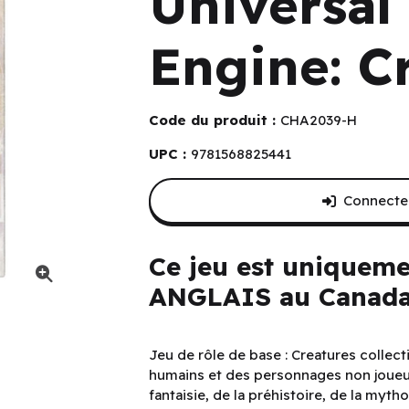
Universa
Engine: C
Code du produit :
CHA2039-H
UPC :
9781568825441
Connectez
Ce jeu est uniqueme
ANGLAIS au Canada
es (EN)
Jeu de rôle de base : Creatures collec
humains et des personnages non joueurs 
fantaisie, de la préhistoire, de la my