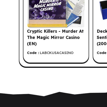
Cryptic Killers - Murder At
Deck
The Magic Mirror Casino
Sent
(EN)
(200
Code :
LABCKUSACASINO
Code 