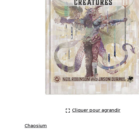
Basic Roleplaying: Universal Game Engine: Creatur
Cliquer pour agrandir
Chaosium
Chaosium