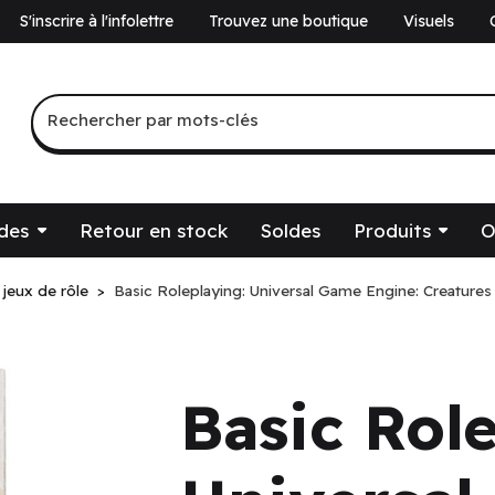
S'inscrire à l'infolettre
Trouvez une boutique
Visuels
a
Recherche par mots-clés
Rechercher par mots-clés
des
Retour en stock
Soldes
Produits
O
 jeux de rôle
Basic Roleplaying: Universal Game Engine: Creatures
Basic Rol