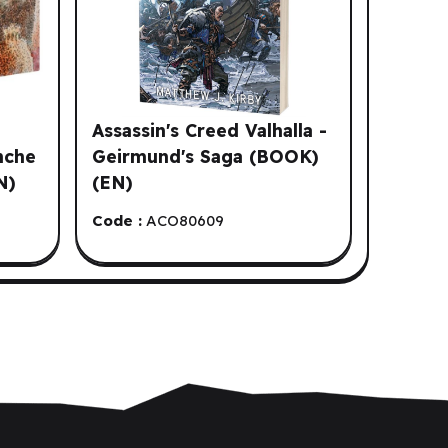
Assassin's Creed Valhalla -
nche
Geirmund's Saga (BOOK)
N)
(EN)
Code :
ACO80609