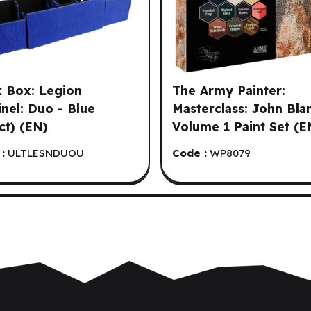
 Box: Legion
The Army Painter:
inel: Duo - Blue
Masterclass: John Bla
ct) (EN)
Volume 1 Paint Set (E
:
ULTLESNDUOU
Code :
WP8079