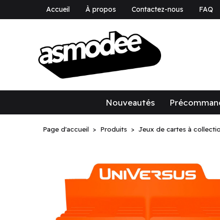
Accueil
À propos
Contactez-nous
FAQ
asmodee Canad
asmodee Canada
Nouveautés
Précomman
Page d'accueil
Produits
Jeux de cartes à collecti