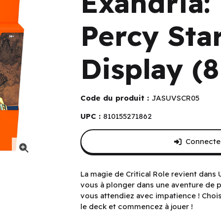
Exandria:
Percy Sta
Display (8
Code du produit :
JASUVSCR05
UPC :
810155271862
Connectez
tarter Decks Display (8 ct) (EN)
La magie de Critical Role revient dans
vous à plonger dans une aventure de 
vous attendiez avec impatience ! Choi
le deck et commencez à jouer !