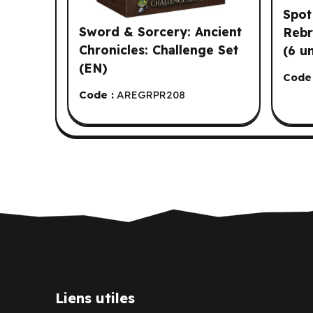
Spot
Sword & Sorcery: Ancient
Rebr
Chronicles: Challenge Set
(6 u
(EN)
Code 
Code :
AREGRPR208
Liens utiles