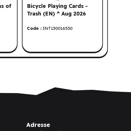
ns of
Bicycle Playing Cards -
Trash (EN) ^ Aug 2026
Code :
INT130016530
2
Adresse