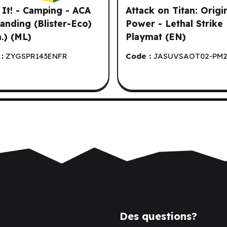
 It! - Camping - ACA
Attack on Titan: Origi
anding (Blister-Eco)
Power - Lethal Strike
n.) (ML)
Playmat (EN)
:
ZYGSPR143ENFR
Code :
JASUVSAOT02-PM
Des questions?