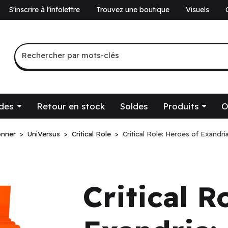
S'inscrire à l'infolettre
Trouvez une boutique
Visuels
a
Recherche par mots-clés
Rechercher par mots-clés
des
Retour en stock
Soldes
Produits
O
onner
UniVersus
Critical Role
Critical Role: Heroes of Exandr
Critical R