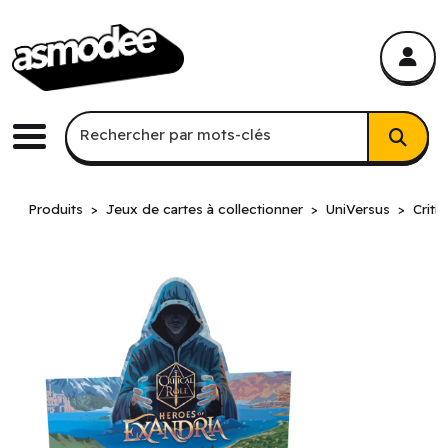
asmodee Canada
asmodee Canada
Recherche par mots-clés
Rechercher par mots-clés
Menu
Produits
Jeux de cartes à collectionner
UniVersus
Criti