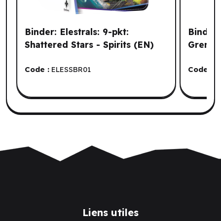
Binder: Elestrals: 9-pkt:
Binder
Shattered Stars - Spirits (EN)
Greninj
Code :
ELESSBR01
Code :
U
Liens utiles