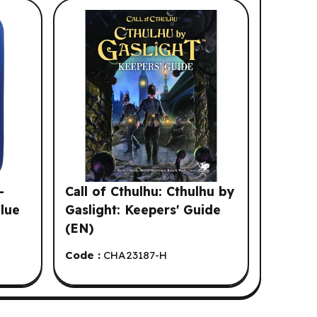
-
Call of Cthulhu: Cthulhu by
Blue
Gaslight: Keepers' Guide
(EN)
Code :
CHA23187-H