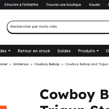
S'inscrire à l'infolettre
Trouvez une boutique
Visuels
a
Recherche par mots-clés
Rechercher par mots-clés
des
Retour en stock
Soldes
Produits
O
onner
UniVersus
Cowboy Bebop
Cowboy Bebop and Trigun St
Cowboy B