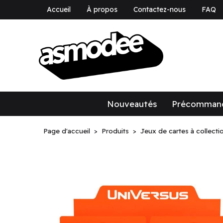
Accueil
À propos
Contactez-nous
FAQ
asmodee Canad
asmodee Canada
Nouveautés
Précomman
Page d'accueil
Produits
Jeux de cartes à collecti