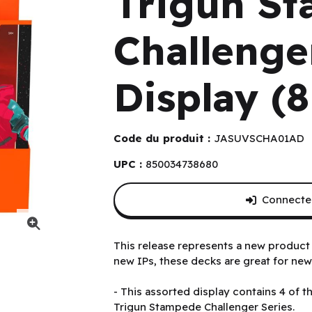
Trigun St
Challenge
Display (8
Code du produit :
JASUVSCHA01AD
UPC :
850034738680
Connectez
ies Display (8 un.) (EN)
This release represents a new product 
new IPs, these decks are great for new 
- This assorted display contains 4 of 
Trigun Stampede Challenger Series.