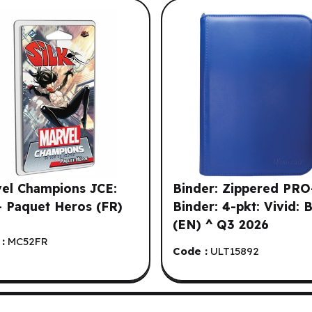
tre historique de navigation.
el Champions JCE:
Binder: Zippered PRO
 - Paquet Heros (FR)
Binder: 4-pkt: Vivid: 
(EN) ^ Q3 2026
:
MC52FR
Code :
ULT15892