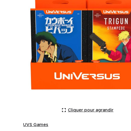
Cowboy Bebop and Trigun Stampede: Challenger Ser
Cliquer pour agrandir
UVS Games
UVS Games