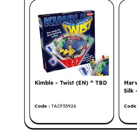
Liste de produits suggérés: Vo
Kimble - Twist (EN) ^ TBD
Marv
Silk
Code :
TACF55926
Code 