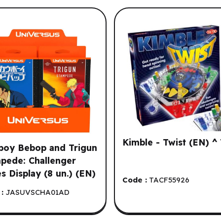
tre historique de navigation.
Kimble - Twist (EN) ^
oy Bebop and Trigun
pede: Challenger
es Display (8 un.) (EN)
Code :
TACF55926
:
JASUVSCHA01AD